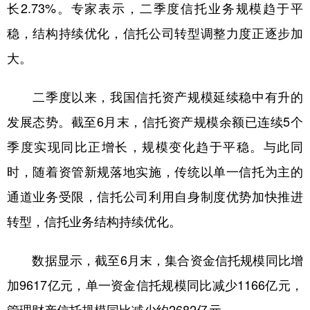
长2.73%。专家表示，二季度信托业务规模趋于平
学术中国
乡村振兴
银龄
溯源中国
稳，结构持续优化，信托公司转型调整力度正逐步加
大。
城市
旅游
能源
会展
彩票
娱乐
时尚
悦读
二季度以来，我国信托资产规模延续稳中有升的
公益
一带一路
亚太网
上市公司
发展态势。截至6月末，信托资产规模余额已连续5个
文化产业
季度实现同比正增长，规模变化趋于平稳。与此同
时，随着资管新规落地实施，传统以单一信托为主的
通道业务受限，信托公司利用自身制度优势加快推进
地方频道
转型，信托业务结构持续优化。
北京
天津
河北
山西
辽宁
吉林
上海
江苏
数据显示，截至6月末，集合资金信托规模同比增
加9617亿元，单一资金信托规模同比减少1166亿元，
浙江
安徽
福建
江西
管理财产信托规模同比减少约2682亿元。