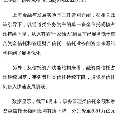
山东
河南
湖北
湖南
广东
广西
海南
重庆
上海金融与发展实验室主任曾刚介绍，在相关政
策引导下，以通道类业务为主的单一资金信托规模占
四川
贵州
云南
西藏
比持续下降，从原有的“一家独大”到目前已显著低于集
陕西
甘肃
青海
宁夏
合资金信托和管理财产信托，信托业务的资金来源结
新疆
内蒙古
黑龙江
构得到了显著优化。
多语种频道
另外，从信托资产功能结构来看，融资类信托占
比继续回落，事务管理类信托持续下降，投资类信托
English
Español
Français
عربى
则步入快速发展阶段。
Русский язык
日本語
한국어
Deutsch
Português
数据显示，截至6月末，事务管理类信托余额和融
资类信托余额同比均有所下降，分别降至8.51万亿元