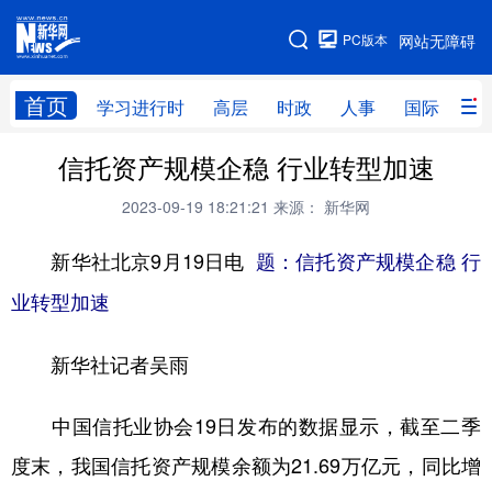
手机版
PC版本
网站无障碍
网站地图
首页
学习进行时
高层
时政
人事
国际
财
信托资产规模企稳 行业转型加速
学习进行时
高层
时政
人事
2023-09-19 18:21:21
来源： 新华网
国际
财经
网评
港澳
新华社北京9月19日电
台湾
思客智库
题：信托资产规模企稳 行
全球连线
教育
业转型加速
科技
科创
量子
体育
文化
书画
健康
军事
新华社记者吴雨
访谈
视频
图片
政务
中国信托业协会19日发布的数据显示，截至二季
法律
中央文件
金融
汽车
度末，我国信托资产规模余额为21.69万亿元，同比增
食品
人居
信息化
数字经济