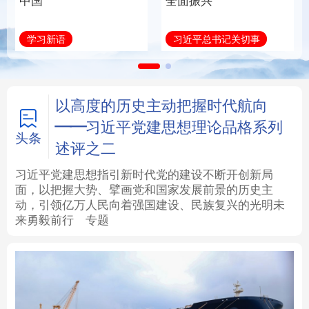
中国
全面振兴
法律
中央文件
金融
汽车
学习新语
习近平总书记关切事
食品
人居
信息化
数字经济
学术中国
乡村振兴
银龄
溯源中国
以高度的历史主动把握时代航向
——习近平党建思想理论品格系列
城市
旅游
能源
会展
头条
述评之二
彩票
娱乐
时尚
悦读
习近平党建思想指引新时代党的建设不断开创新局
面，以把握大势、擘画党和国家发展前景的历史主
动，引领亿万人民向着强国建设、民族复兴的光明未
公益
一带一路
亚太网
上市公司
来勇毅前行
专题
文化产业
地方频道