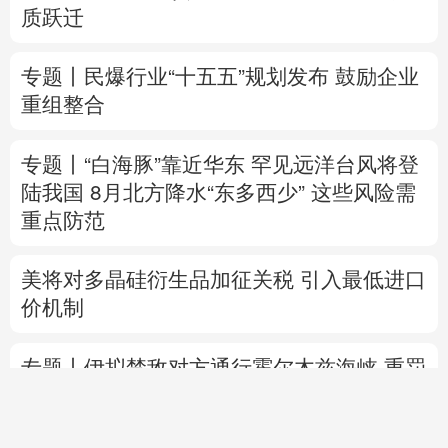
质跃迁
专题丨
民爆行业“十五五”规划发布 鼓励企业
重组整合
专题丨
“白海豚”靠近华东
罕见远洋台风将登
陆我国
8月北方降水“东多西少” 这些风险需
重点防范
美将对多晶硅衍生品加征关税 引入最低进口
价机制
专题丨
伊拟禁敌对方通行霍尔木兹海峡 重罚
违规者
伊媒：格什姆岛附近爆炸声系打
击“敌对目标”所致