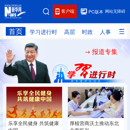
客户端
网站无障碍
PC版本
首页
网站地图
学习进行时
高层
时政
人事
国际
报道专集
学习进行时
高层
时政
人事
国际
财经
网评
港澳
台湾
思客智库
全球连线
教育
科技
科创
量子
体育
文化
书画
健康
军事
乐享全民健身 共筑健康
厚植营商沃土推动东北
访谈
视频
图片
政务