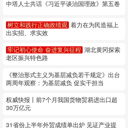
中塔人士共话《习近平谈治国理政》第五卷
多语种频道
树立和践行正确政绩观
着力在为民造福上
English
Español
Français
عربى
出实招、求实效
Русский язык
日本語
한국어
牢记初心使命 奋进复兴征程
湖北黄冈探索
Deutsch
Português
老区振兴特色路
《整治形式主义为基层减负若干规定》出台
两周年
观察
：为基层减负 促实干担当
权威快报丨前7个月我国货物贸易进出口超
30万亿元
31省份上半年外贸成绩单出炉 见证产业提