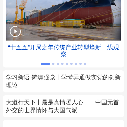
北京
天津
河北
山西
辽宁
吉林
上海
江苏
浙江
安徽
福建
江西
帧
“十五五”开局之年传统产业转型焕新一线观
察
山东
河南
湖北
湖南
广东
广西
海南
重庆
学习新语·铸魂强党丨学懂弄通做实党的创新
四川
贵州
云南
西藏
理论
陕西
甘肃
青海
宁夏
大道行天下丨最是真情暖人心——中国元首
外交的
世界
情怀与大国气派
新疆
内蒙古
黑龙江