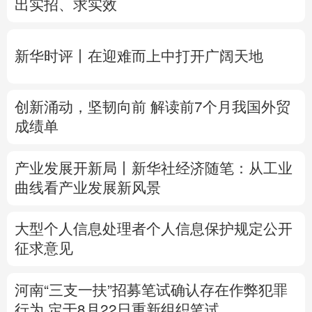
创新涌动，坚韧向前 解读前7个月我国外贸
多语种频道
成绩单
English
Español
Français
عربى
产业发展开新局丨
新华社经济随笔：从工业
Русский язык
日本語
한국어
曲线看产业发展新风景
Deutsch
Português
大型个人信息处理者个人信息保护规定公开
征求意见
河南“三支一扶”招募笔试确认存在作弊犯罪
行为
定于8月22日重新组织笔试
专题丨
台风“白海豚”预计在浙闽沿海登陆
浙
闽启动防汛防台风三级应急响应
6省市启动
洪水防御Ⅳ级响应