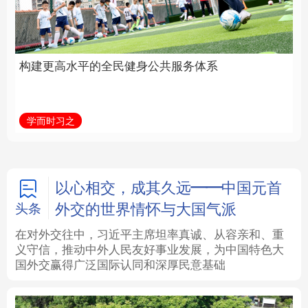
身公共服务体系
中国
法律
中央文件
金融
汽车
学而时习之
学习新语
食品
人居
信息化
数字经济
学术中国
乡村振兴
银龄
溯源中国
以心相交，成其久远——中国元首
外交的世界情怀与大国气派
头条
城市
旅游
能源
会展
在对外交往中，习近平主席坦率真诚、从容亲和、重
义守信，推动中外人民友好事业发展，为中国特色大
彩票
娱乐
时尚
悦读
国外交赢得广泛国际认同和深厚民意基础
公益
一带一路
亚太网
上市公司
文化产业
地方频道