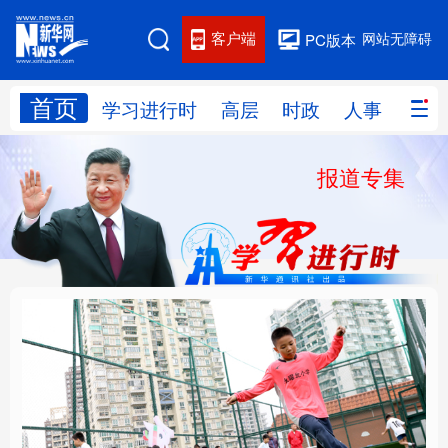
客户端
网站无障碍
PC版本
首页
网站地图
学习进行时
高层
时政
人事
国际
报道专集
学习进行时
高层
时政
人事
国际
财经
网评
港澳
台湾
思客智库
全球连线
教育
科技
科创
量子
体育
文化
书画
健康
军事
构建更高水平的全民健
乐享全民健身 共筑健康
访谈
视频
图片
政务