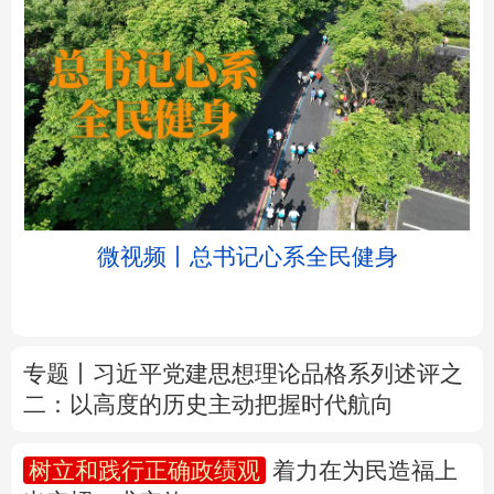
北京
天津
河北
山西
辽宁
吉林
上海
江苏
微视频丨总书记心系全民健身
浙江
安徽
福建
江西
山东
河南
湖北
湖南
专题丨
习近平党建思想理论品格系列述评之
二：以高度的历史主动把握时代航向
广东
广西
海南
重庆
四川
贵州
云南
西藏
树立和践行正确政绩观
着力在为民造福上
出实招、求实效
陕西
甘肃
青海
宁夏
新疆
内蒙古
黑龙江
新华时评丨在迎难而上中打开广阔天地