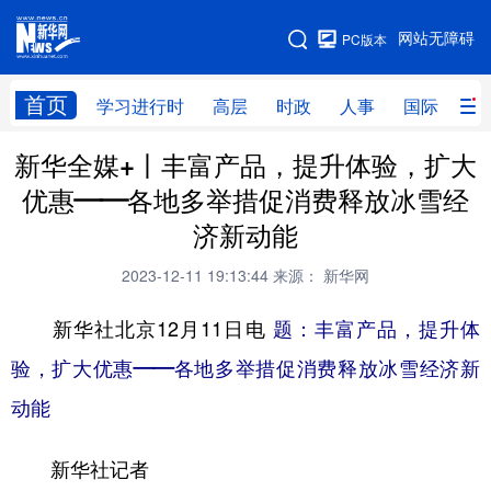
手机版
网站无障碍
PC版本
网站地图
首页
学习进行时
高层
时政
人事
国际
财
新华全媒+丨丰富产品，提升体验，扩大
学习进行时
高层
时政
人事
优惠——各地多举措促消费释放冰雪经
国际
财经
网评
港澳
济新动能
台湾
思客智库
全球连线
教育
2023-12-11 19:13:44
来源： 新华网
科技
科创
量子
体育
新华社北京12月11日电
题：丰富产品，提升体
文化
书画
健康
军事
验，扩大优惠——各地多举措促消费释放冰雪经济新
访谈
视频
图片
政务
动能
法律
中央文件
金融
汽车
新华社记者
食品
人居
信息化
数字经济