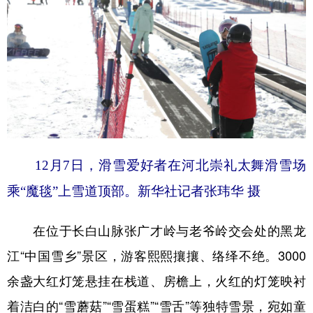
12月7日，滑雪爱好者在河北崇礼太舞滑雪场
乘“魔毯”上雪道顶部。新华社记者张玮华 摄
在位于长白山脉张广才岭与老爷岭交会处的黑龙
江“中国雪乡”景区，游客熙熙攘攘、络绎不绝。3000
余盏大红灯笼悬挂在栈道、房檐上，火红的灯笼映衬
着洁白的“雪蘑菇”“雪蛋糕”“雪舌”等独特雪景，宛如童