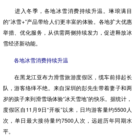
进入冬季，各地冰雪消费持续升温。琳琅满目
学术中国
乡村振兴
银龄
溯源中国
的“冰雪+”产品带给人们更丰富的体验。各地扩大优惠
城市
旅游
能源
会展
举措、优化服务，从供需两侧持续发力，促进释放冰
彩票
娱乐
时尚
悦读
雪经济新动能。
公益
一带一路
亚太网
上市公司
各地冰雪消费持续升温
文化产业
在黑龙江亚布力滑雪旅游度假区，缆车前排起长
地方频道
队，游客络绎不绝。来自深圳的彭先生带着妻子和两
岁的孩子来到滑雪场体验“冰天雪地”的快乐。据统计，
北京
天津
河北
山西
度假区自11月9日“开板”以来，日均游客量约5500人
辽宁
吉林
上海
江苏
次，单日最大接待量约7500人次，远超历年同期水
浙江
安徽
福建
江西
平。