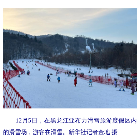
山东
河南
湖北
湖南
广东
广西
海南
重庆
四川
贵州
云南
西藏
陕西
甘肃
青海
宁夏
新疆
内蒙古
黑龙江
多语种频道
English
Español
Français
عربى
Русский язык
日本語
한국어
Deutsch
Português
12月5日，在黑龙江亚布力滑雪旅游度假区内
的滑雪场，游客在滑雪。新华社记者金地 摄