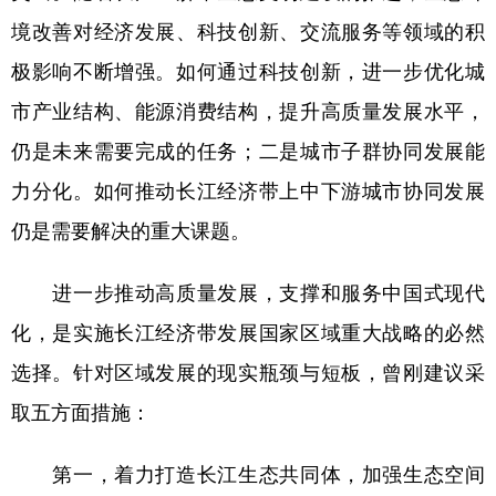
山东
河南
湖北
湖南
境改善对经济发展、科技创新、交流服务等领域的积
广东
广西
海南
重庆
极影响不断增强。如何通过科技创新，进一步优化城
四川
贵州
云南
西藏
市产业结构、能源消费结构，提升高质量发展水平，
陕西
甘肃
青海
宁夏
仍是未来需要完成的任务；二是城市子群协同发展能
力分化。如何推动长江经济带上中下游城市协同发展
新疆
内蒙古
黑龙江
仍是需要解决的重大课题。
多语种频道
进一步推动高质量发展，支撑和服务中国式现代
English
Español
Français
عربى
化，是实施长江经济带发展国家区域重大战略的必然
Русский язык
日本語
한국어
选择。针对区域发展的现实瓶颈与短板，曾刚建议采
取五方面措施：
Deutsch
Português
第一，着力打造长江生态共同体，加强生态空间