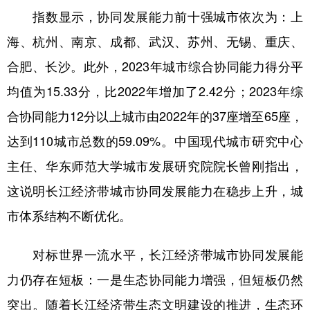
指数显示，协同发展能力前十强城市依次为：上
学术中国
乡村振兴
银龄
溯源中国
海、杭州、南京、成都、武汉、苏州、无锡、重庆、
城市
旅游
能源
会展
合肥、长沙。此外，2023年城市综合协同能力得分平
彩票
娱乐
时尚
悦读
均值为15.33分，比2022年增加了2.42分；2023年综
公益
一带一路
亚太网
上市公司
合协同能力12分以上城市由2022年的37座增至65座，
达到110城市总数的59.09%。中国现代城市研究中心
文化产业
主任、华东师范大学城市发展研究院院长曾刚指出，
这说明长江经济带城市协同发展能力在稳步上升，城
地方频道
市体系结构不断优化。
北京
天津
河北
山西
对标世界一流水平，长江经济带城市协同发展能
辽宁
吉林
上海
江苏
力仍存在短板：一是生态协同能力增强，但短板仍然
浙江
安徽
福建
江西
突出。随着长江经济带生态文明建设的推进，生态环