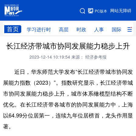
手机版
网站无障碍
PC版本
网站地图
首页
学习进行时
高层
时政
人事
国际
财
长江经济带城市协同发展能力稳步上升
学习进行时
高层
时政
人事
2023-12-14 10:19:54
来源： 经济参考报
国际
财经
网评
港澳
近日，华东师范大学发布“长江经济带城市协同发
台湾
思客智库
全球连线
教育
展能力指数（2023）”。指数研究显示，长江经济带城
科技
科创
量子
体育
市协同发展能力稳步上升，城市体系橄榄型结构不断
文化
书画
健康
军事
优化。在长江经济带各城市的协同发展能力中，上海
访谈
视频
图片
政务
以64.99分位居第一，连续九年位居榜首，龙头作用显
法律
中央文件
金融
汽车
著。
食品
人居
信息化
数字经济