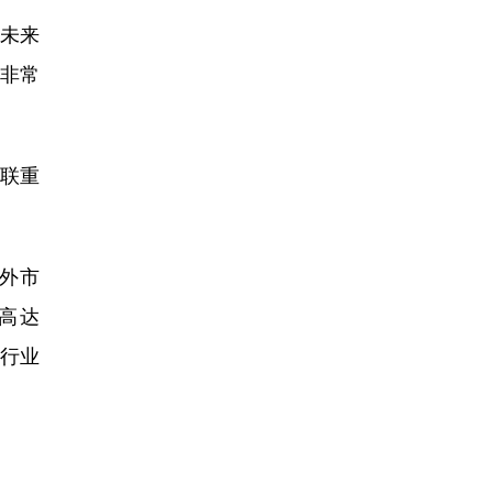
新未来
求非常
中联重
外市
高达
叹行业