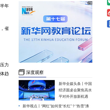
上半年
元，省
压力
深度观察
总体趋
新华全媒头条丨
中国
经济圆桌会聚焦高水
平对外开放新机遇
新华视点丨
“网红”如何变“长红”？“热雪”沸