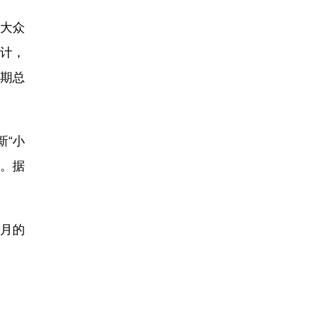
大众
计，
同期总
新“小
一。据
个月的