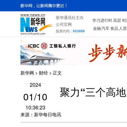
新华通讯社主办
学习进行时
高层
时
公司官网
金融
汽车
食品
人居
股票代码：
603888
新华网
>
财经
> 正文
2024
聚力“三个高地
01/10
10:36:23
来源：新华每日电讯