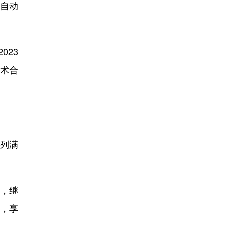
自动
23
技术合
班列满
，继
道，享