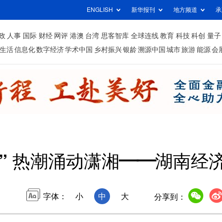
ENGLISH
新华报刊
地方频道
承
政
人事
国际
财经
网评
港澳
台湾
思客智库
全球连线
教育
科技
科创
量子
生活
信息化
数字经济
学术中国
乡村振兴
银龄
溯源中国
城市
旅游
能源
会
” 热潮涌动潇湘——湖南经
字体：
小
中
大
分享到：