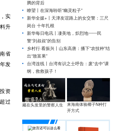
腾的背后
瞭望丨
在深海聆听“幽灵粒子”
通，实
新华全媒+丨
天津友谊路上的女交警：三尺
岗台 十年扎根
材料升
新华每日电讯丨
凄美地，炽烈地——民
警“刘叔叔”的告别
乡村行·看振兴丨
山东高唐：播下“农技种”结
湖南省
出“致富果”
台湾连线丨
台湾有识之士呼告：废“去中”课
8年发
纲，救救孩子！
总投资
超过
来海南体验椰子N种打
藏在头发里的警察人生
开方式