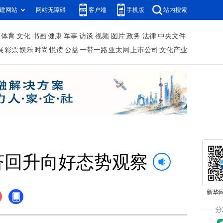
建网站
网站无障碍
客户端
手机版
站内搜索
体育
文化
书画
健康
军事
访谈
视频
图片
政务
法律
中央文件
展
彩票
娱乐
时尚
悦读
公益
一带一路
亚太网
上市公司
文化产业
济回升向好态势观察