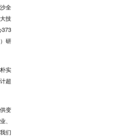
长沙全
十大技
373
度）研
朴实
预计超
供变
业、
，我们