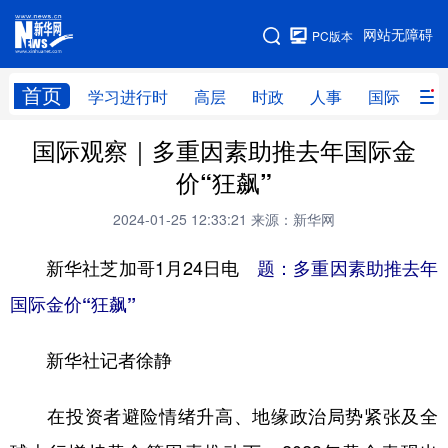
手机版
网站无障碍
PC版本
网站地图
首页
学习进行时
高层
时政
人事
国际
财
国际观察｜多重因素助推去年国际金
学习进行时
高层
时政
人事
价“狂飙”
国际
财经
网评
港澳
2024-01-25 12:33:21
来源：新华网
台湾
思客智库
全球连线
教育
新华社芝加哥1月24日电
题：多重因素助推去年
科技
科创
量子
体育
国际金价“狂飙”
文化
书画
健康
军事
新华社记者徐静
访谈
视频
图片
政务
法律
中央文件
金融
汽车
在投资者避险情绪升高、地缘政治局势紧张及全
食品
人居
信息化
数字经济