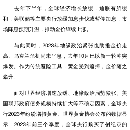
山东
河南
湖北
湖南
去年下半年，全球经济增长放缓，通胀有所缓
广东
广西
海南
重庆
和，美联储等主要央行放缓加息步伐或暂停加息，市
四川
贵州
云南
西藏
场降息预期升温，推动金价继续上涨。
陕西
甘肃
青海
宁夏
与此同时，2023年地缘政治紧张也助推金价走
新疆
内蒙古
黑龙江
高。乌克兰危机尚未平息，去年10月巴以新一轮冲突
爆发。作为传统避险工具，黄金受到追捧，金价随之
多语种频道
攀升。
English
Español
Français
عربى
面对世界经济增速放缓、地缘政治局势紧张、美
Русский язык
日本語
한국어
国联邦政府债务规模持续扩大等不确定因素，全球央
Deutsch
Português
行2023年纷纷增持黄金。世界黄金协会公布的数据显
示，2023年前三个季度，全球央行购买了创纪录的