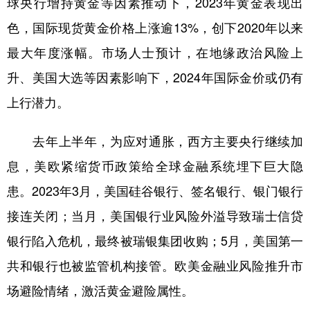
球央行增持黄金等因素推动下，2023年黄金表现出
色，国际现货黄金价格上涨逾13%，创下2020年以来
学术中国
乡村振兴
银龄
溯源中国
最大年度涨幅。市场人士预计，在地缘政治风险上
城市
旅游
能源
会展
升、美国大选等因素影响下，2024年国际金价或仍有
彩票
娱乐
时尚
悦读
上行潜力。
公益
一带一路
亚太网
上市公司
去年上半年，为应对通胀，西方主要央行继续加
文化产业
息，美欧紧缩货币政策给全球金融系统埋下巨大隐
患。2023年3月，美国硅谷银行、签名银行、银门银行
地方频道
接连关闭；当月，美国银行业风险外溢导致瑞士信贷
北京
天津
河北
山西
银行陷入危机，最终被瑞银集团收购；5月，美国第一
辽宁
吉林
上海
江苏
共和银行也被监管机构接管。欧美金融业风险推升市
浙江
安徽
福建
江西
场避险情绪，激活黄金避险属性。