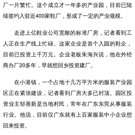
山东
河南
湖北
湖南
厂一片繁忙。这个成立才一年多的产业园，目前已陆
广东
广西
海南
重庆
续签约入驻近400家鞋厂，形成了一定的产业规模。
四川
贵州
云南
西藏
走进上亿鞋业公司宽敞的标准厂房，记者看到工
陕西
甘肃
青海
宁夏
人正在生产线上忙碌。这家企业是首个入园的鞋企，
新疆
内蒙古
黑龙江
目前已投资上千万元。企业老板朱海兴说，他在外经
商办厂20多年，早就想回乡投资建厂。
多语种频道
在小港镇，一个占地十几万平方米的服装产业园
English
Español
Français
عربى
区正在紧张建设，记者看到厂房大多已封顶。园区投
Русский язык
日本語
한국어
资业主邬善新是当地村民，常年在广东东莞从事服装
Deutsch
Português
行业。他说，目前仅广东就有上百家服装中小企业想
回来投资。