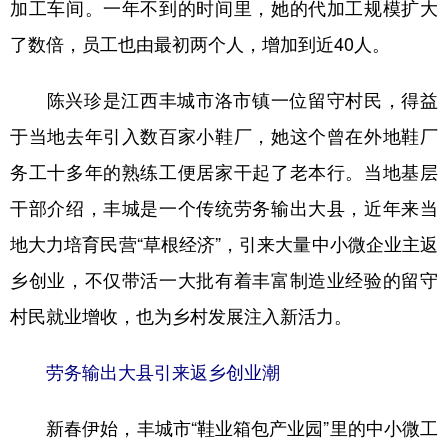
加工车间。一年不到的时间里，她的代加工规模扩大
学术中国
乡村振兴
银龄
溯源中国
了数倍，员工也由最初两个人，增加到近40人。
城市
旅游
能源
会展
陈兴珍是江西丰城市洛市镇一位留守村民，得益
彩票
娱乐
时尚
悦读
于当地去年引入数百家小鞋厂，她这个曾在外地鞋厂
公益
一带一路
亚太网
上市公司
务工十多年的熟练工便居家干起了老本行。当地基层
干部介绍，丰城是一个传统劳务输出大县，近年来当
文化产业
地大力培育民营“草根经济”，引来大量中小微企业主返
乡创业，不仅带活一大批有着丰富制造业经验的留守
地方频道
村民就业增收，也为乡村发展注入新活力。
北京
天津
河北
山西
辽宁
吉林
上海
江苏
劳务输出大县引来返乡创业潮
浙江
安徽
福建
江西
新春伊始，丰城市“鞋业箱包产业园”里的中小微工