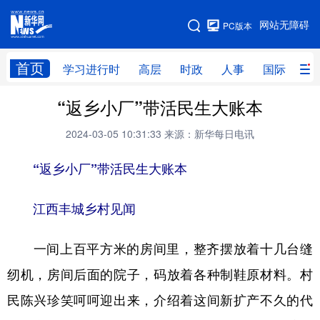
手机版
网站无障碍
PC版本
网站地图
首页
学习进行时
高层
时政
人事
国际
财
“返乡小厂”带活民生大账本
学习进行时
高层
时政
人事
2024-03-05 10:31:33
来源：新华每日电讯
国际
财经
网评
港澳
“返乡小厂”带活民生大账本
台湾
思客智库
全球连线
教育
科技
科创
量子
体育
江西丰城乡村见闻
文化
书画
健康
军事
一间上百平方米的房间里，整齐摆放着十几台缝
访谈
视频
图片
政务
纫机，房间后面的院子，码放着各种制鞋原材料。村
法律
中央文件
金融
汽车
民陈兴珍笑呵呵迎出来，介绍着这间新扩产不久的代
食品
人居
信息化
数字经济