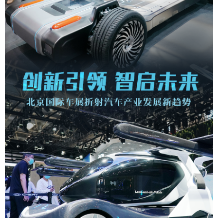
学术中国
乡村振兴
银龄
溯源中国
城市
旅游
能源
会展
彩票
娱乐
时尚
悦读
公益
一带一路
亚太网
上市公司
文化产业
地方频道
北京
天津
河北
山西
辽宁
吉林
上海
江苏
浙江
安徽
福建
江西