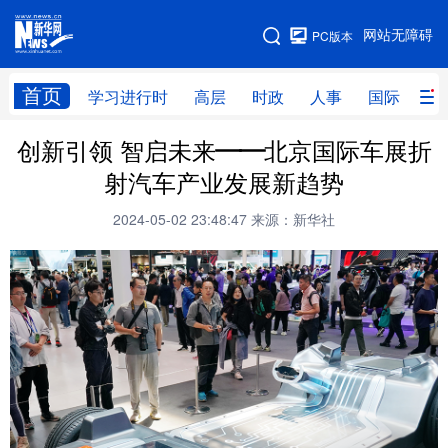
手机版
网站无障碍
PC版本
网站地图
首页
学习进行时
高层
时政
人事
国际
财
创新引领 智启未来——北京国际车展折
学习进行时
高层
时政
人事
射汽车产业发展新趋势
国际
财经
网评
港澳
2024-05-02 23:48:47
来源：新华社
台湾
思客智库
全球连线
教育
科技
科创
量子
体育
文化
书画
健康
军事
访谈
视频
图片
政务
法律
中央文件
金融
汽车
食品
人居
信息化
数字经济