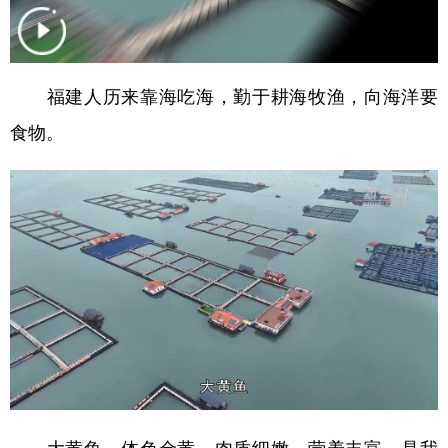
学术中国
乡村振兴
银龄
溯源中国
城市
旅游
能源
会展
福建人历来靠海吃海，勤于耕海牧渔，向海洋要
彩票
娱乐
时尚
悦读
食物。
公益
一带一路
亚太网
上市公司
文化产业
地方频道
北京
天津
河北
山西
辽宁
吉林
上海
江苏
浙江
安徽
福建
江西