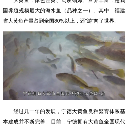
大黄鱼，体色金黄、肉质细嫩、营养丰富，是我
山东
河南
湖北
湖南
国养殖规模最大的海水鱼（品种之一）。其中，福建
广东
广西
海南
重庆
省大黄鱼产量占到全国80%以上，还“游”向了世界。
四川
贵州
云南
西藏
陕西
甘肃
青海
宁夏
新疆
内蒙古
黑龙江
多语种频道
English
Español
Français
عربى
Русский язык
日本語
한국어
Deutsch
Português
经过几十年的发展，宁德大黄鱼良种繁育体系基
本建成并不断完善。目前，宁德拥有大黄鱼全国现代