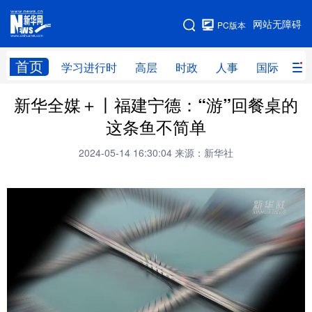
手机版
网站无障碍
PC版本
网站地图
首页
学习进行时
高层
时政
人事
国际
财
新华全媒＋丨福建宁德：“游”回餐桌的
学习进行时
高层
时政
人事
这条鱼不简单
国际
财经
网评
港澳
2024-05-14 16:30:04
来源：新华社
台湾
思客智库
全球连线
教育
科技
科创
量子
体育
文化
书画
健康
军事
访谈
视频
图片
政务
法律
中央文件
金融
汽车
食品
人居
信息化
数字经济