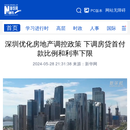
手机版
网站无障碍
PC版本
网站地图
首页
学习进行时
高层
时政
人事
国际
财
深圳优化房地产调控政策 下调房贷首付
学习进行时
高层
时政
人事
款比例和利率下限
国际
财经
网评
港澳
2024-05-28 21:31:38
来源：新华网
台湾
思客智库
全球连线
教育
科技
科创
量子
体育
文化
书画
健康
军事
访谈
视频
图片
政务
法律
中央文件
金融
汽车
食品
人居
信息化
数字经济