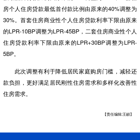
山东
河南
湖北
湖南
房个人住房贷款最低首付款比例由原来的40%调整为
广东
广西
海南
重庆
30%。首套住房商业性个人住房贷款利率下限由原来
四川
贵州
云南
西藏
的LPR-10BP调整为LPR-45BP，二套住房商业性个人
陕西
甘肃
青海
宁夏
住房贷款利率下限由原来的LPR+30BP调整为LPR-
5BP。
新疆
内蒙古
黑龙江
此次调整有利于降低居民家庭购房门槛，减轻还
多语种频道
款负担，更好满足居民刚性住房需求和多样化改善性
English
Español
Français
عربى
住房需求。
Русский язык
日本語
한국어
【责任编辑:王頔】
Deutsch
Português