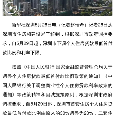
学术中国
乡村振兴
银龄
溯源中国
城市
旅游
能源
会展
新华社深圳5月28日电（记者赵瑞希）记者28日从
彩票
娱乐
时尚
悦读
深圳市住房和建设局了解到，根据深圳市政府调控要
公益
一带一路
亚太网
上市公司
求，自5月29日起，深圳市下调个人住房贷款最低首付
款比例和利率下限。
文化产业
按照《中国人民银行 国家金融监督管理总局关于
地方频道
调整个人住房贷款最低首付款比例政策的通知》《中
北京
天津
河北
山西
国人民银行关于调整商业性个人住房贷款利率政策的
通知》等政策精神和因城施策原则，根据深圳市政府
辽宁
吉林
上海
江苏
调控要求，自5月29日起，深圳市首套住房个人住房贷
浙江
安徽
福建
江西
款最低首付款比例由原来的30%调整为20%，二套住