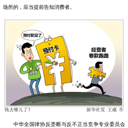
山东
河南
湖北
湖南
场所的，应当提前告知消费者。
广东
广西
海南
重庆
四川
贵州
云南
西藏
陕西
甘肃
青海
宁夏
新疆
内蒙古
黑龙江
多语种频道
English
Español
Français
عربى
Русский язык
日本語
한국어
Deutsch
Português
中华全国律协反垄断与反不正当竞争专业委员会