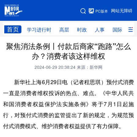
手机版
网站无障碍
PC版本
网站地图
首页
学习进行时
高层
时政
人事
国际
财
聚焦消法条例丨付款后商家“跑路”怎么
学习进行时
高层
时政
人事
办？消费者该这样维权
国际
财经
网评
港澳
2024-06-29 20:38:24
来源：新华网
台湾
思客智库
全球连线
教育
新华社上海6月29日电（记者程思琪）预付式消费
科技
科创
量子
体育
一直是消费者维权投诉的热点、难点。《中华人民共
文化
书画
健康
军事
和国消费者权益保护法实施条例》将于7月1日起施
访谈
视频
图片
政务
行，对预付式消费的监管提出了新的规定，为规范预
法律
中央文件
金融
汽车
付式消费模式、维护消费者权益提供了有力保障。
食品
人居
信息化
数字经济