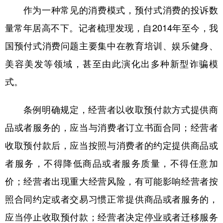
作为一种常见的消费模式，预付式消费的投诉数
学术中国
乡村振兴
银龄
溯源中国
量常年居高不下。记者梳理发现，自2014年至今，我
城市
旅游
能源
会展
国预付式消费问题主要集中在教育培训、娱乐健身、
彩票
娱乐
时尚
悦读
美容美发等领域，甚至由此演化出多种新型诈骗模
式。
公益
一带一路
亚太网
上市公司
文化产业
条例明确规定，经营者以收取预付款方式提供商
品或者服务的，应当与消费者订立书面合同；经营者
地方频道
收取预付款后，应当按照与消费者的约定提供商品或
者服务，不得降低商品或者服务质量，不得任意加
北京
天津
河北
山西
价；经营者出现重大经营风险，有可能影响经营者按
辽宁
吉林
上海
江苏
照合同约定或者交易习惯正常提供商品或者服务的，
浙江
安徽
福建
江西
应当停止收取预付款；经营者决定停业或者迁移服务