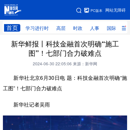
手机版
网站无障碍
PC版本
网站地图
首页
学习进行时
高层
时政
人事
国际
财
新华鲜报丨科技金融首次明确“施工
学习进行时
高层
时政
人事
图”！七部门合力破难点
国际
财经
网评
港澳
2024-06-30 22:05:06
来源：新华网
台湾
思客智库
全球连线
教育
新华社北京6月30日电 题：科技金融首次明确“施
科技
科创
量子
体育
工图”！七部门合力破难点
文化
书画
健康
军事
新华社记者吴雨
访谈
视频
图片
政务
法律
中央文件
金融
汽车
食品
人居
信息化
数字经济