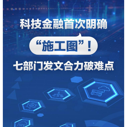
学术中国
乡村振兴
银龄
溯源中国
城市
旅游
能源
会展
彩票
娱乐
时尚
悦读
公益
一带一路
亚太网
上市公司
文化产业
地方频道
北京
天津
河北
山西
辽宁
吉林
上海
江苏
浙江
安徽
福建
江西