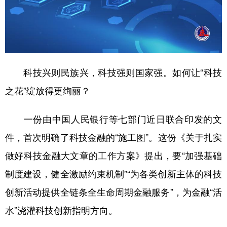
山东
河南
湖北
湖南
广东
广西
海南
重庆
四川
贵州
云南
西藏
陕西
甘肃
青海
宁夏
科技兴则民族兴，科技强则国家强。如何让“科技
新疆
内蒙古
黑龙江
之花”绽放得更绚丽？
一份由中国人民银行等七部门近日联合印发的文
多语种频道
件，首次明确了科技金融的“施工图”。这份《关于扎实
English
Español
Français
عربى
做好科技金融大文章的工作方案》提出，要“加强基础
Русский язык
日本語
한국어
制度建设，健全激励约束机制”“为各类创新主体的科技
Deutsch
Português
创新活动提供全链条全生命周期金融服务”，为金融“活
水”浇灌科技创新指明方向。