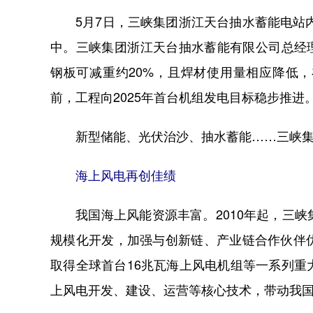
5月7日，三峡集团浙江天台抽水蓄能电站内
中。三峡集团浙江天台抽水蓄能有限公司总经理
钢板可减重约20%，且焊材使用量相应降低
前，工程向2025年首台机组发电目标稳步推进
新型储能、光伏治沙、抽水蓄能……三峡集
海上风电再创佳绩
我国海上风能资源丰富。2010年起，三峡
规模化开发，加强与创新链、产业链合作伙伴
取得全球首台16兆瓦海上风电机组等一系列
上风电开发、建设、运营等核心技术，带动我