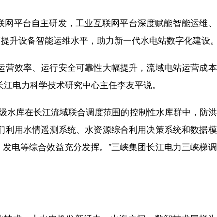
联网平台自主研发，工业互联网平台深度赋能智能运维、
面提升设备智能运维水平，助力新一代水电站数字化建设
营效率、运行安全可靠性大幅提升，流域电站运营成本
长江电力科学技术研究中心主任李友平说。
级水库在长江流域联合调度范围的控制性水库群中，防洪
我们利用水情遥测系统、水资源综合利用决策系统和数据
、发电等综合效益充分发挥。”三峡集团长江电力三峡梯