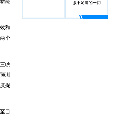
新能
微不足道的一切
效和
”两个
三峡
预测
度提
至目