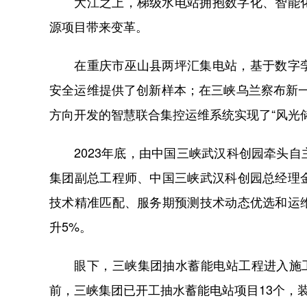
大江之上，梯级水电站拥抱数字化、智能化
源项目带来变革。
在重庆市巫山县两坪汇集电站，基于数字孪
安全运维提供了创新样本；在三峡乌兰察布新一
方向开发的智慧联合集控运维系统实现了“风光
2023年底，由中国三峡武汉科创园牵头自
集团副总工程师、中国三峡武汉科创园总经理
技术精准匹配、服务期预测技术动态优选和运
升5%。
眼下，三峡集团抽水蓄能电站工程进入施工“
前，三峡集团已开工抽水蓄能电站项目13个，装