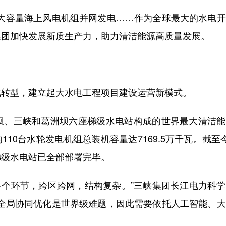
超大容量海上风电机组并网发电……作为全球最大的水电
集团加快发展新质生产力，助力清洁能源高质量发展。
转型，建立起大水电工程项目建设运营新模式。
、三峡和葛洲坝六座梯级水电站构成的世界最大清洁能
110台水轮发电机组总装机容量达7169.5万千瓦。截至
梯级水电站已全部部署完毕。
多个环节，跨区跨网，结构复杂。”三峡集团长江电力科
的全局协同优化是世界级难题，因此需要依托人工智能、