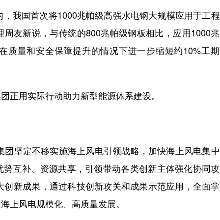
，我国首次将1000兆帕级高强水电钢大规模应用于工
周友新说，与传统的800兆帕级钢板相比，应用1000
，在质量和安全保障提升的情况下进一步缩短约10%工
。
团正用实际行动助力新型能源体系建设。
集团坚定不移实施海上风电引领战略，加快海上风电集中
优势互补、资源共享，引领带动各类创新主体强化协同攻
重大创新成果，通过科技创新攻关和成果示范应用，全面
国海上风电规模化、高质量发展。