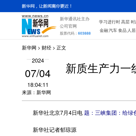
新华通讯社主办
学习进行时
高层
时
公司官网
金融
汽车
食品
人居
股票代码：
603888
新华网
>
财经
> 正文
2024
新质生产力一
07/04
18:04:11
来源：新华网
新华社北京7月4日电
题：三峡集团：给绿色
新华社记者郁琼源