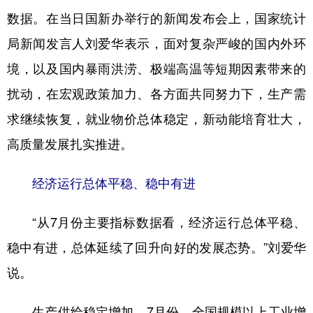
山东
河南
湖北
湖南
数据。在当日国新办举行的新闻发布会上，国家统计
广东
广西
海南
重庆
局新闻发言人刘爱华表示，面对复杂严峻的国内外环
四川
贵州
云南
西藏
境，以及国内暴雨洪涝、极端高温等短期因素带来的
陕西
甘肃
青海
宁夏
扰动，在宏观政策加力、各方面共同努力下，生产需
求继续恢复，就业物价总体稳定，新动能培育壮大，
新疆
内蒙古
黑龙江
高质量发展扎实推进。
多语种频道
经济运行总体平稳、稳中有进
English
Español
Français
عربى
“从7月份主要指标数据看，经济运行总体平稳、
Русский язык
日本語
한국어
稳中有进，总体延续了回升向好的发展态势。”刘爱华
Deutsch
Português
说。
生产供给稳定增加。7月份，全国规模以上工业增