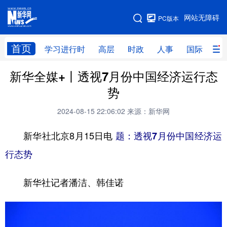
手机版
网站无障碍
PC版本
网站地图
首页
学习进行时
高层
时政
人事
国际
财
新华全媒+丨透视7月份中国经济运行态
学习进行时
高层
时政
人事
势
国际
财经
网评
港澳
2024-08-15 22:06:02
来源：新华网
台湾
思客智库
全球连线
教育
新华社北京8月15日电
题：透视7月份中国经济运
科技
科创
量子
体育
行态势
文化
书画
健康
军事
新华社记者潘洁、韩佳诺
访谈
视频
图片
政务
法律
中央文件
金融
汽车
食品
人居
信息化
数字经济