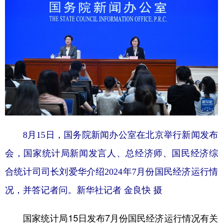
学术中国
乡村振兴
银龄
溯源中国
城市
旅游
能源
会展
彩票
娱乐
时尚
悦读
公益
一带一路
亚太网
上市公司
文化产业
8月15日，国务院新闻办公室在北京举行新闻发布
地方频道
会，国家统计局新闻发言人、总经济师、国民经济综
北京
天津
河北
山西
合统计司司长刘爱华介绍2024年7月份国民经济运行情
辽宁
吉林
上海
江苏
况，并答记者问。新华社记者 金良快 摄
浙江
安徽
福建
江西
国家统计局15日发布7月份国民经济运行情况有关