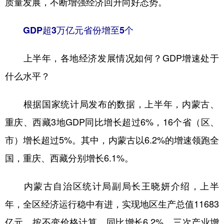
质量发展，不断增强经济回升向好态势。
学术中国
乡村振兴
银龄
溯源中国
GDP超3万亿元省份增至5个
城市
旅游
能源
会展
上半年，各地经济发展情况如何？GDP增速处于
彩票
娱乐
时尚
悦读
什么水平？
公益
一带一路
亚太网
上市公司
根据国家统计局发布的数据，上半年，内蒙古、
文化产业
重庆、西藏3地GDP同比增长超过6%，16个省（区、
市）增长超过5%。其中，内蒙古以6.2%的增速领跑全
地方频道
国，重庆、西藏分别增长6.1%。
北京
天津
河北
山西
辽宁
吉林
上海
江苏
内蒙古自治区统计局副局长王晓妍介绍，上半
年，全区经济运行稳中有进，实现地区生产总值11683
浙江
安徽
福建
江西
亿元，按不变价格计算，同比增长6.2%，三次产业增