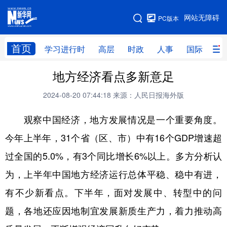
手机版
网站无障碍
PC版本
网站地图
首页
学习进行时
高层
时政
人事
国际
财
地方经济看点多新意足
学习进行时
高层
时政
人事
2024-08-20 07:44:18
来源：人民日报海外版
国际
财经
网评
港澳
观察中国经济，地方发展情况是一个重要角度。
台湾
思客智库
全球连线
教育
今年上半年，31个省（区、市）中有16个GDP增速超
科技
科创
量子
体育
过全国的5.0%，有3个同比增长6%以上。多方分析认
文化
书画
健康
军事
为，上半年中国地方经济运行总体平稳、稳中有进，
访谈
视频
图片
政务
有不少新看点。下半年，面对发展中、转型中的问
法律
中央文件
金融
汽车
题，各地还应因地制宜发展新质生产力，着力推动高
食品
人居
信息化
数字经济