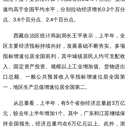
山东
河南
湖北
湖南
速均高于全国平均水平，分别拉动经济增长0.2个百分
广东
广西
海南
重庆
点、3.6个百分点、2.4个百分点。
四川
贵州
云南
西藏
西藏自治区统计局副局长王平表示，上半年，全
陕西
甘肃
青海
宁夏
区主要经济指标持续向好，发展基础不断夯实。多项
新疆
内蒙古
黑龙江
指标增速位居全国前列，其中城镇居民人均可支配收
入、固定资产投资、规模以上工业增加值、货物进出
多语种频道
口总额、一般公共预算收入等指标增速位居全国第
English
Español
Français
عربى
一，地区生产总值增速位居全国第二。
Русский язык
日本語
한국어
从总量看，上半年，有5个省份经济总量超3万亿
Deutsch
Português
元，较去年上半年增加1个。其中，广东和江苏继续保
持全国领先，经济总量均在6万亿元以上。此外，浙