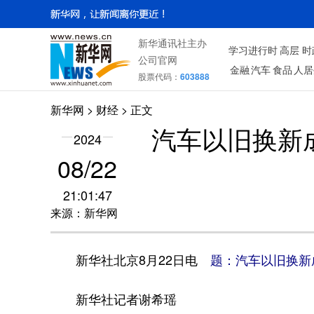
新华通讯社主办
学习进行时
高层
时
公司官网
金融
汽车
食品
人居
股票代码：
603888
新华网
>
财经
> 正文
汽车以旧换新
2024
08/22
21:01:47
来源：新华网
新华社北京8月22日电
题：汽车以旧换新
新华社记者谢希瑶