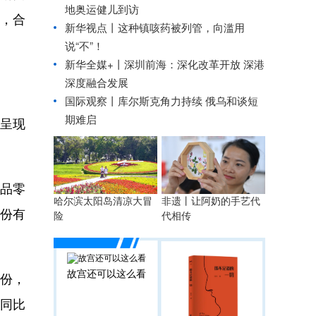
地奥运健儿到访
，合
新华视点丨
这种镇咳药被列管，向滥用
说“不”！
新华全媒+丨
深圳前海：深化改革开放 深港
深度融合发展
国际观察丨
库尔斯克角力持续 俄乌和谈短
期难启
呈现
商品零
哈尔滨太阳岛清凉大冒
非遗丨让阿奶的手艺代
月份有
险
代相传
故宫还可以这么看
份，
额同比