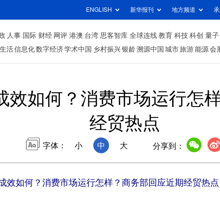
ENGLISH
新华报刊
地方频道
承
政
人事
国际
财经
网评
港澳
台湾
思客智库
全球连线
教育
科技
科创
量子
生活
信息化
数字经济
学术中国
乡村振兴
银龄
溯源中国
城市
旅游
能源
会
成效如何？消费市场运行怎
经贸热点
字体：
小
中
大
分享到：
成效如何？消费市场运行怎样？商务部回应近期经贸热点