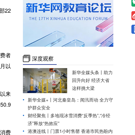
22
费者
深度观察
月以
新华全媒头条丨
助力
回升向好 经济大省
这样挑大梁
以来
新华全媒+丨
河北秦皇岛：闻汛而动 全力守
0.9
护群众安全
财经聚焦丨
多地现冰雪消费“反季热”,“冷经
济”释放“热效应”
港澳连线丨门票1小时售罄 香港市民热盼内
消费