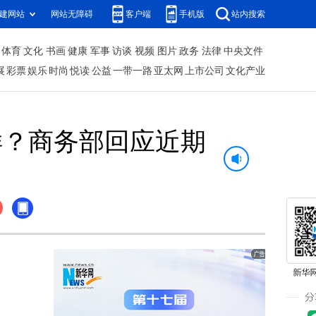
建网站
网站无障碍
客户端
手机版
站内搜索
体育
文化
书画
健康
军事
访谈
视频
图片
政务
法律
中央文件
展
彩票
娱乐
时尚
悦读
公益
一带一路
亚太网
上市公司
文化产业
样？商务部回应近期