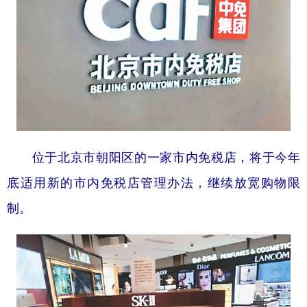
学术中国
乡村振兴
银龄
溯源中国
城市
旅游
能源
会展
彩票
娱乐
时尚
悦读
公益
一带一路
亚太网
上市公司
文化产业
位于北京市朝阳区的一家市内免税店，将于今年
底适用新的市内免税店管理办法，继续放宽购物限
地方频道
制。
北京
天津
河北
山西
辽宁
吉林
上海
江苏
浙江
安徽
福建
江西