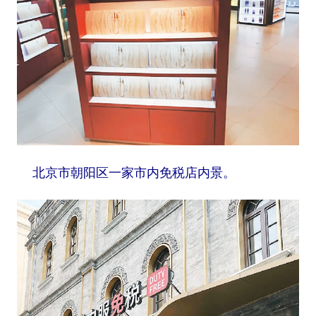
山东
河南
湖北
湖南
广东
广西
海南
重庆
四川
贵州
云南
西藏
陕西
甘肃
青海
宁夏
新疆
内蒙古
黑龙江
北京市朝阳区一家市内免税店内景。
多语种频道
English
Español
Français
عربى
Русский язык
日本語
한국어
Deutsch
Português