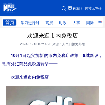
手机版
网站无障碍
PC版本
网站地图
首页
学习进行时
高层
时政
人事
国际
财
欢迎来逛市内免税店
学习进行时
高层
时政
人事
2024-09-10 07:14:23
来源：人民日报海外版
国际
财经
网评
港澳
10月1日起实施新的市内免税店政策，8城新设，
台湾
思客智库
全球连线
教育
现有外汇商品免税店转型——
科技
科创
量子
体育
文化
书画
健康
军事
欢迎来逛市内免税店
访谈
视频
图片
政务
法律
中央文件
金融
汽车
食品
人居
信息化
数字经济