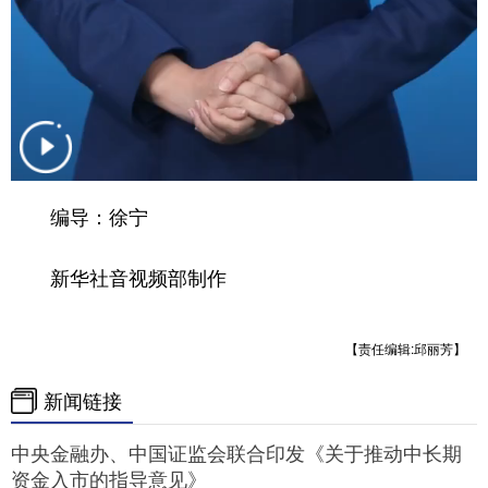
山东
河南
湖北
湖南
广东
广西
海南
重庆
四川
贵州
云南
西藏
陕西
甘肃
青海
宁夏
新疆
内蒙古
黑龙江
编导：徐宁
多语种频道
新华社音视频部制作
English
Español
Français
عربى
【责任编辑:邱丽芳】
Русский язык
日本語
한국어
新闻链接
Deutsch
Português
中央金融办、中国证监会联合印发《关于推动中长期
资金入市的指导意见》