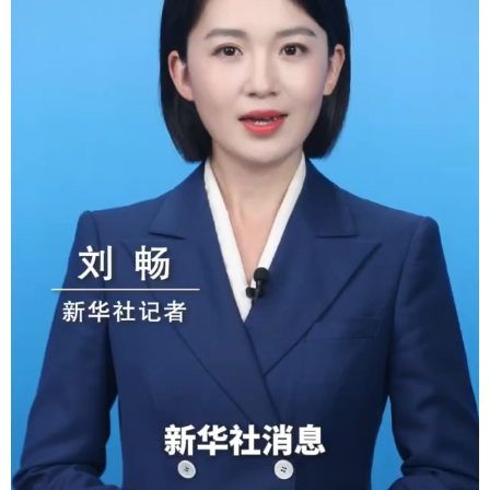
学术中国
乡村振兴
银龄
溯源中国
城市
旅游
能源
会展
彩票
娱乐
时尚
悦读
公益
一带一路
亚太网
上市公司
文化产业
地方频道
北京
天津
河北
山西
辽宁
吉林
上海
江苏
浙江
安徽
福建
江西