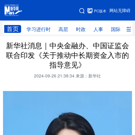
手机版
网站无障碍
PC版本
网站地图
首页
学习进行时
高层
时政
人事
国际
财
新华社消息｜中央金融办、中国证监会
学习进行时
高层
时政
人事
联合印发《关于推动中长期资金入市的
国际
财经
网评
港澳
指导意见》
台湾
思客智库
全球连线
教育
2024-09-26 21:38:34
来源：新华社
科技
科创
量子
体育
文化
书画
健康
军事
访谈
视频
图片
政务
法律
中央文件
金融
汽车
食品
人居
信息化
数字经济