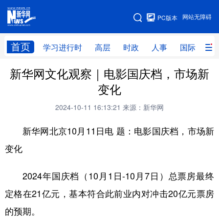
手机版
网站无障碍
PC版本
网站地图
首页
学习进行时
高层
时政
人事
国际
财
新华网文化观察｜电影国庆档，市场新
学习进行时
高层
时政
人事
变化
国际
财经
网评
港澳
2024-10-11 16:13:21
来源：新华网
台湾
思客智库
全球连线
教育
新华网北京10月11日电
题：电影国庆档，市场新
科技
科创
量子
体育
变化
文化
书画
健康
军事
2024年国庆档（10月1日-10月7日）总票房最终
访谈
视频
图片
政务
定格在21亿元，基本符合此前业内对冲击20亿元票房
法律
中央文件
金融
汽车
的预期。
食品
人居
信息化
数字经济