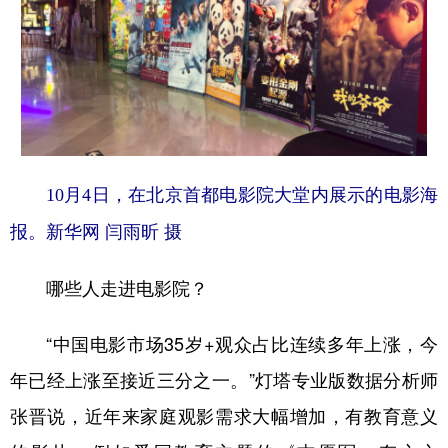
山东
河南
湖北
湖南
广东
广西
海南
重庆
四川
贵州
云南
西藏
陕西
甘肃
青海
宁夏
新疆
内蒙古
黑龙江
10月4日，在北京首都电影院大堂内展示的电影海
报。新华网 闫雨昕 摄
多语种频道
哪些人走进电影院？
English
Español
Français
عربى
Русский язык
日本語
한국어
“中国电影市场35岁+观众占比连续多年上涨，今
Deutsch
Português
年已经上涨至接近三分之一。”灯塔专业版数据分析师
张晋说，近年来家庭观影需求大幅增加，有教育意义