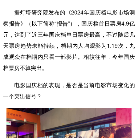
据灯塔研究院发布的《2024年国庆档电影市场洞
学术中国
乡村振兴
银龄
溯源中国
察报告》（以下简称“报告”），国庆档首日票房4.9亿
城市
旅游
能源
会展
元，达到了近三年国庆档单日票房最高，不过随后几
彩票
娱乐
时尚
悦读
天票房趋势未能持续，档期内人均观影为1.19次，九
公益
一带一路
亚太网
上市公司
成观众在档期内只看一部影片。相较往年，今年国庆
文化产业
档票房不算突出。
电影国庆档的表现，是否是当前电影市场变化的
地方频道
一个突出信号？
北京
天津
河北
山西
辽宁
吉林
上海
江苏
浙江
安徽
福建
江西