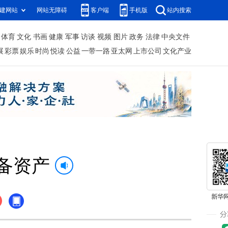
建网站
网站无障碍
客户端
手机版
站内搜索
体育
文化
书画
健康
军事
访谈
视频
图片
政务
法律
中央文件
展
彩票
娱乐
时尚
悦读
公益
一带一路
亚太网
上市公司
文化产业
储备资产