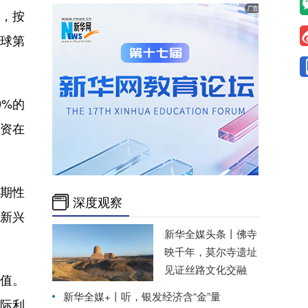
年，按
全球第
0%的
投资在
期性
深度观察
新兴
新华全媒头条丨
佛寺
映千年，莫尔寺遗址
见证丝路文化交融
峰值。
新华全媒+丨
听，银发经济含“金”量
实际利