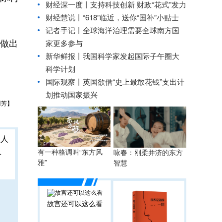
财经深一度丨支持科技创新 财政“花式”发力
财经慧说丨“618”临近，送你“国补”小贴士
记者手记丨全球海洋治理需要全球南方国
做出
家更多参与
新华鲜报丨我国科学家发起国际子午圈大
科学计划
国际观察丨
英国欲借“史上最敢花钱”支出计
划推动国家振兴
丽芳】
人
有一种格调叫“东方风
咏春：刚柔并济的东方
雅”
智慧
故宫还可以这么看