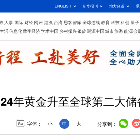
ENGLISH
新华报刊
地方频道
承
政
人事
国际
财经
网评
港澳
台湾
思客智库
全球连线
教育
科技
科创
量子
生活
信息化
数字经济
学术中国
乡村振兴
银龄
溯源中国
城市
旅游
能源
会
024年黄金升至全球第二大
字体：
小
中
大
分享到：