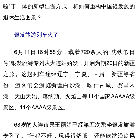
验”于一体的新型出游方式，将如何重构中国银发族的
学术中国
乡村振兴
银龄
溯源中国
退休生活图景？
城市
旅游
能源
会展
银发旅游列车火了
彩票
娱乐
时尚
悦读
公益
一带一路
亚太网
上市公司
6月11日16时55分，载着720余人的“沈铁假日
号”银发旅游专列从大连站始发，开启为期20日的新疆
文化产业
之旅。这趟列车途经辽宁、宁夏、甘肃、新疆等省
份，游客们会游览新疆白沙湖、喀什古城、赛里木
地方频道
湖、天山天池、喀纳斯、火焰山等11个国家AAAAA级
北京
天津
河北
山西
景区、11个AAAA级景区。
辽宁
吉林
上海
江苏
68岁的大连市民王丽娟已经第五次乘坐银发旅游
浙江
安徽
福建
江西
专列了。“行程不赶，玩得很舒服，还能欣赏沿途风