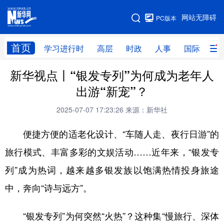
手机版
网站无障碍
PC版本
网站地图
首页
学习进行时
高层
时政
人事
国际
财
新华视点丨“银发专列”为何成为老年人
学习进行时
高层
时政
人事
出游“新宠”？
国际
财经
网评
港澳
2025-07-07 17:23:26
来源：新华社
台湾
思客智库
全球连线
教育
便捷方便的适老化设计、“车随人走、夜行日游”的
科技
科创
量子
体育
旅行模式、丰富多彩的文娱活动……近年来，“银发专
文化
书画
健康
军事
列”成为热词，越来越多银发族以饱满热情投身旅途
访谈
视频
图片
政务
中，奔向“诗与远方”。
法律
中央文件
金融
汽车
“银发专列”为何突然“火热”？这种集“慢旅行、深体
食品
人居
信息化
数字经济