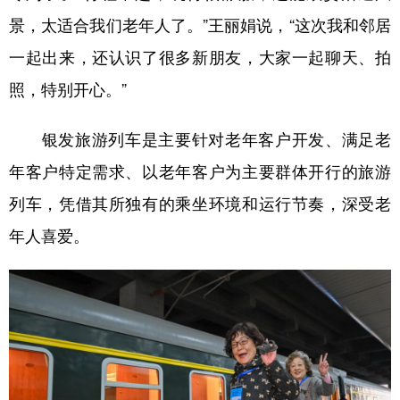
山东
河南
湖北
湖南
景，太适合我们老年人了。”王丽娟说，“这次我和邻居
广东
广西
海南
重庆
一起出来，还认识了很多新朋友，大家一起聊天、拍
四川
贵州
云南
西藏
照，特别开心。”
陕西
甘肃
青海
宁夏
银发旅游列车是主要针对老年客户开发、满足老
新疆
内蒙古
黑龙江
年客户特定需求、以老年客户为主要群体开行的旅游
列车，凭借其所独有的乘坐环境和运行节奏，深受老
多语种频道
年人喜爱。
English
Español
Français
عربى
Русский язык
日本語
한국어
Deutsch
Português