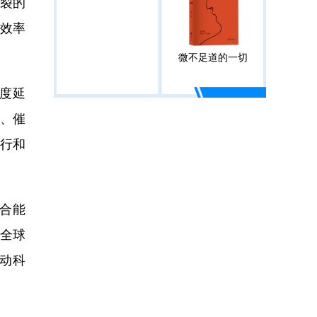
断裂的
“效率
微不足道的一切
度延
、催
行和
合能
是全球
动科
。