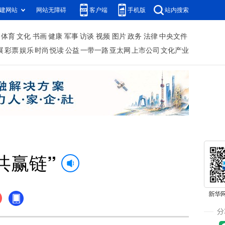
建网站
网站无障碍
客户端
手机版
站内搜索
体育
文化
书画
健康
军事
访谈
视频
图片
政务
法律
中央文件
展
彩票
娱乐
时尚
悦读
公益
一带一路
亚太网
上市公司
文化产业
共赢链”