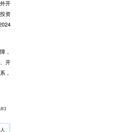
外开
投资
024
障，
平、开
系，
樵苏】