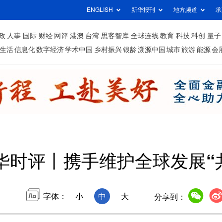
ENGLISH
新华报刊
地方频道
承
政
人事
国际
财经
网评
港澳
台湾
思客智库
全球连线
教育
科技
科创
量子
生活
信息化
数字经济
学术中国
乡村振兴
银龄
溯源中国
城市
旅游
能源
会
华时评丨携手维护全球发展“
字体：
小
中
大
分享到：