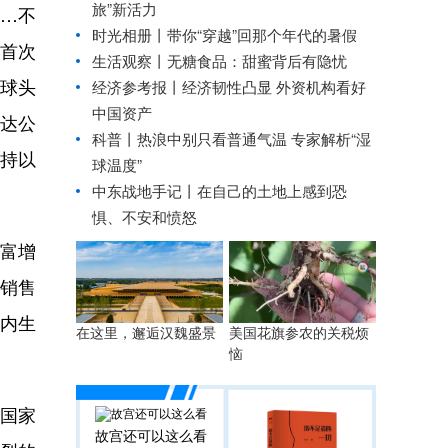
旅”新活力
…不
时光相册丨带你“穿越”回那个年代的暑假
首次
生活观察丨无糖食品：甜蜜背后有隐忧
球头
经济参考报丨
经济韧性凸显 外资机构看好
中国资产
达公
科普丨热浪中别只看普通气温 专家解析“湿
持以
球温度”
中东战地手记丨在自己的土地上感到恐
惧、不安和愤怒
富增
、销售
国内生
在这里，邂逅汉魏盛景
美国花旗参农的关税烦
恼
。
国家
故宫还可以这么看