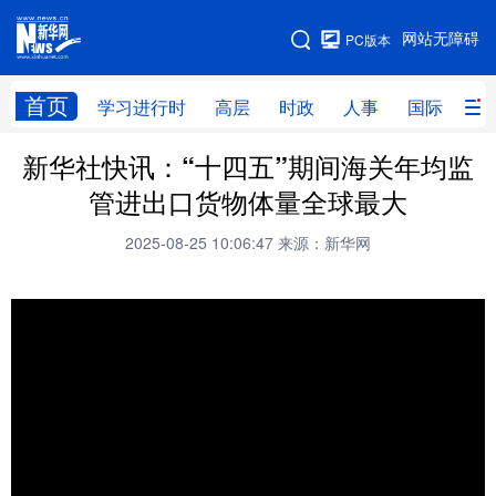
手机版
网站无障碍
PC版本
网站地图
首页
学习进行时
高层
时政
人事
国际
财
新华社快讯：“十四五”期间海关年均监
学习进行时
高层
时政
人事
管进出口货物体量全球最大
国际
财经
网评
港澳
2025-08-25 10:06:47
来源：新华网
台湾
思客智库
全球连线
教育
科技
科创
量子
体育
文化
书画
健康
军事
访谈
视频
图片
政务
法律
中央文件
金融
汽车
食品
人居
信息化
数字经济