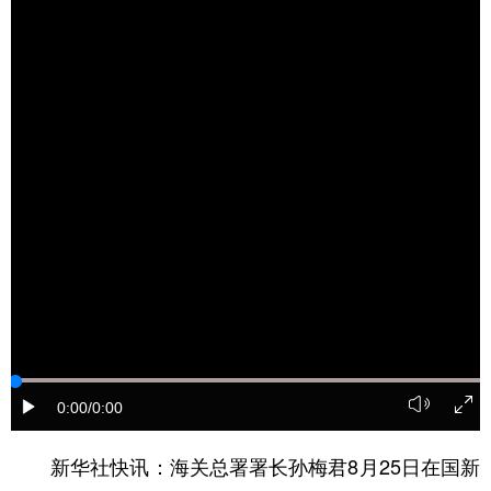
学术中国
乡村振兴
银龄
溯源中国
城市
旅游
能源
会展
彩票
娱乐
时尚
悦读
公益
一带一路
亚太网
上市公司
文化产业
地方频道
北京
天津
河北
山西
辽宁
吉林
上海
江苏
0:00
/0:00
浙江
安徽
福建
江西
新华社快讯：海关总署署长孙梅君8月25日在国新