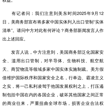
权益。
学术中国
乡村振兴
银龄
溯源中国
有记者问：我们注意到美东时间2025年9月12
城市
旅游
能源
会展
日，美商务部宣布将多家中国实体列入出口管制“实体
彩票
娱乐
时尚
悦读
清单”。请问中方对此有何评论？商务部新闻发言人作
出上述回应。
公益
一带一路
亚太网
上市公司
文化产业
发言人说，中方注意到，美国商务部泛化国家安
全、滥用出口管制，对半导体、生物科技、航空航
地方频道
天、商贸物流等领域多家中国实体实施制裁。美方假
借维护国际秩序和国家安全之名，行单边、霸凌主义
北京
天津
河北
山西
之实，将一己私利凌驾于他国发展权利之上，打压遏
辽宁
吉林
上海
江苏
制包括中国在内的各国企业，破坏其他国家之间正常
浙江
安徽
福建
江西
的商业往来，严重扭曲全球市场，损害企业合法权