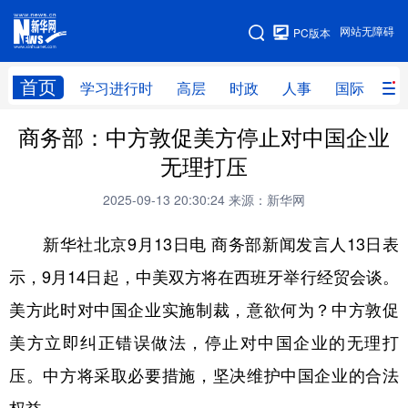
手机版
网站无障碍
PC版本
网站地图
首页
学习进行时
高层
时政
人事
国际
财
商务部：中方敦促美方停止对中国企业
学习进行时
高层
时政
人事
无理打压
国际
财经
网评
港澳
2025-09-13 20:30:24
来源：新华网
台湾
思客智库
全球连线
教育
新华社北京9月13日电 商务部新闻发言人13日表
科技
科创
量子
体育
示，9月14日起，中美双方将在西班牙举行经贸会谈。
文化
书画
健康
军事
美方此时对中国企业实施制裁，意欲何为？中方敦促
访谈
视频
图片
政务
美方立即纠正错误做法，停止对中国企业的无理打
法律
中央文件
金融
汽车
压。中方将采取必要措施，坚决维护中国企业的合法
食品
人居
信息化
数字经济