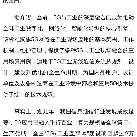
的空白。
学术中国
乡村振兴
银龄
溯源中国
据介绍，当前，5G与工业的深度融合已成为推动
城市
旅游
能源
会展
全球工业数字化、网络化、智能化转型的核心引擎。
彩票
娱乐
时尚
悦读
该标准聚焦5G网络在工业现场应用的基本架构、工作
机制与维护管理，提供了多种5G与工业现场融合的应
公益
一带一路
亚太网
上市公司
用场景用例，适用于5G工业无线通信系统从规划、设
文化产业
计、建设到优化的全生命周期，为国内外用户、设计
单位及设备制造商在工业环境中部署和应用5G技术提
地方频道
供了统一的技术规范。
北京
天津
河北
山西
事实上，近几年，我国信息通信行业发展成效显
辽宁
吉林
上海
江苏
著，5G应用已融入千行百业，算力规模居全球第二。
浙江
安徽
福建
江西
生产领域，全国“5G+工业互联网”建设项目超过2万