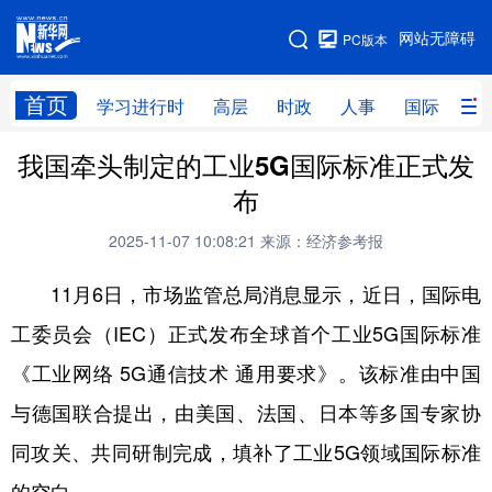
手机版
网站无障碍
PC版本
网站地图
首页
学习进行时
高层
时政
人事
国际
财
我国牵头制定的工业5G国际标准正式发
学习进行时
高层
时政
人事
布
国际
财经
网评
港澳
2025-11-07 10:08:21
来源：经济参考报
台湾
思客智库
全球连线
教育
11月6日，市场监管总局消息显示，近日，国际电
科技
科创
量子
体育
工委员会（IEC）正式发布全球首个工业5G国际标准
文化
书画
健康
军事
《工业网络 5G通信技术 通用要求》。该标准由中国
访谈
视频
图片
政务
与德国联合提出，由美国、法国、日本等多国专家协
法律
中央文件
金融
汽车
同攻关、共同研制完成，填补了工业5G领域国际标准
食品
人居
信息化
数字经济