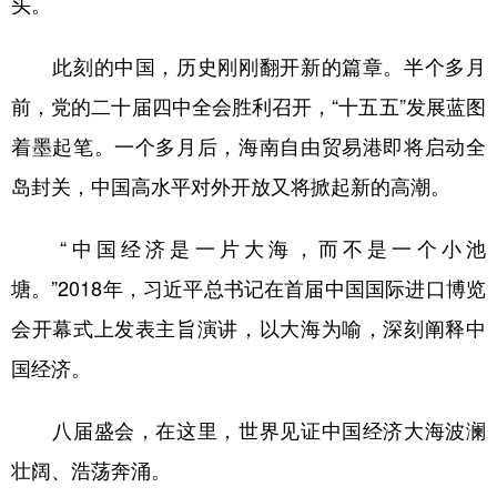
头。
学术中国
乡村振兴
银龄
溯源中国
此刻的中国，历史刚刚翻开新的篇章。半个多月
城市
旅游
能源
会展
前，党的二十届四中全会胜利召开，“十五五”发展蓝图
彩票
娱乐
时尚
悦读
着墨起笔。一个多月后，海南自由贸易港即将启动全
公益
一带一路
亚太网
上市公司
岛封关，中国高水平对外开放又将掀起新的高潮。
文化产业
“中国经济是一片大海，而不是一个小池
塘。”2018年，习近平总书记在首届中国国际进口博览
地方频道
会开幕式上发表主旨演讲，以大海为喻，深刻阐释中
北京
天津
河北
山西
国经济。
辽宁
吉林
上海
江苏
八届盛会，在这里，世界见证中国经济大海波澜
浙江
安徽
福建
江西
壮阔、浩荡奔涌。