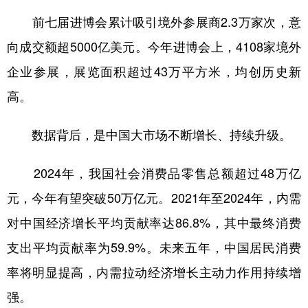
山东
河南
湖北
湖南
前七届进博会累计吸引境外参展商2.3万家次，意
广东
广西
海南
重庆
向成交额超5000亿美元。今年进博会上，4108家境外
四川
贵州
云南
西藏
企业参展，展览面积超过43万平方米，均创历史新
陕西
甘肃
青海
宁夏
高。
新疆
内蒙古
黑龙江
数据背后，是中国大市场不断增长、持续升级。
多语种频道
2024年，我国社会消费品零售总额超过48万亿
元，今年有望突破50万亿元。2021年至2024年，内需
English
Español
Français
عربى
对中国经济增长平均贡献率达86.8%，其中最终消费
Русский язык
日本語
한국어
支出平均贡献率为59.9%。未来五年，中国居民消费
Deutsch
Português
率将明显提高，内需拉动经济增长主动力作用持续增
强。