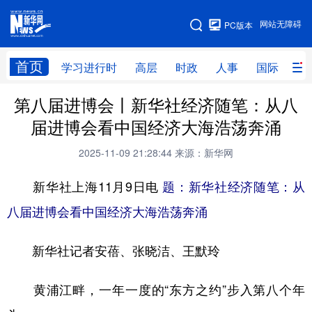
手机版
网站无障碍
PC版本
网站地图
首页
学习进行时
高层
时政
人事
国际
财
第八届进博会丨新华社经济随笔：从八
学习进行时
高层
时政
人事
届进博会看中国经济大海浩荡奔涌
国际
财经
网评
港澳
2025-11-09 21:28:44
来源：新华网
台湾
思客智库
全球连线
教育
新华社上海11月9日电
题：新华社经济随笔：从
科技
科创
量子
体育
八届进博会看中国经济大海浩荡奔涌
文化
书画
健康
军事
新华社记者安蓓、张晓洁、王默玲
访谈
视频
图片
政务
法律
中央文件
金融
汽车
黄浦江畔，一年一度的“东方之约”步入第八个年
食品
人居
信息化
数字经济