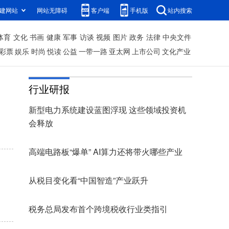
建网站
网站无障碍
客户端
手机版
站内搜索
体育
文化
书画
健康
军事
访谈
视频
图片
政务
法律
中央文件
彩票
娱乐
时尚
悦读
公益
一带一路
亚太网
上市公司
文化产业
行业研报
新型电力系统建设蓝图浮现 这些领域投资机
会释放
高端电路板“爆单” AI算力还将带火哪些产业
从税目变化看“中国智造”产业跃升
税务总局发布首个跨境税收行业类指引