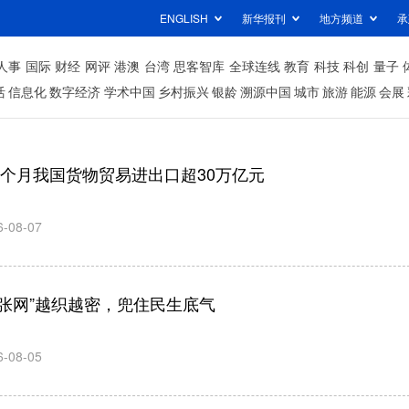
ENGLISH
新华报刊
地方频道
承
人事
国际
财经
网评
港澳
台湾
思客智库
全球连线
教育
科技
科创
量子
活
信息化
数字经济
学术中国
乡村振兴
银龄
溯源中国
城市
旅游
能源
会展
7个月我国货物贸易进出口超30万亿元
6-08-07
六张网”越织越密，兜住民生底气
6-08-05