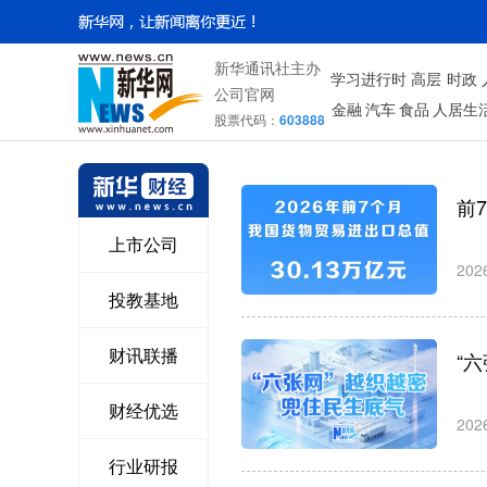
新华通讯社主办
学习进行时
高层
时政
公司官网
金融
汽车
食品
人居生
股票代码：
603888
前
上市公司
202
投教基地
财讯联播
“
财经优选
202
行业研报