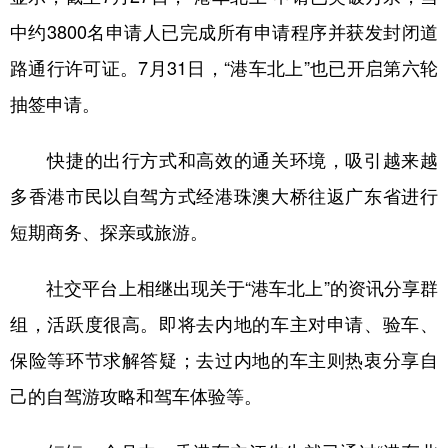
山东
河南
湖北
湖南
中约3800名申请人已完成所有申请程序并获发封闭道
广东
广西
海南
重庆
路通行许可证。7月31日，“港车北上”也已开启第六轮
四川
贵州
云南
西藏
抽签申请。
陕西
甘肃
青海
宁夏
快捷的出行方式和高效的通关环境，吸引越来越
新疆
内蒙古
黑龙江
多香港市民以自驾方式经港珠澳大桥往返广东省进行
短期商务、探亲或旅游。
多语种频道
社交平台上相继出现关于“港车北上”的资讯分享群
English
Español
Français
عربى
组，活跃度很高。即将去内地的车主对申请、验车、
Русский язык
日本語
한국어
保险等环节求解答疑；去过内地的车主则热衷分享自
Deutsch
Português
己的自驾游攻略和驾车体验等。