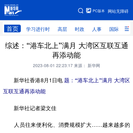
手机版
PC版本
网站无障碍
网站地图
首页
学习进行时
高层
时政
人事
国际
财
综述：“港车北上”满月 大湾区互联互通
学习进行时
高层
时政
人事
再添动能
国际
财经
网评
港澳
2023-08-01 22:23:17
来源： 新华网
台湾
思客智库
全球连线
教育
新华社香港8月1日电
题：“港车北上”满月 大湾区
科技
科创
量子
体育
互联互通再添动能
文化
书画
健康
军事
新华社记者梁文佳
访谈
视频
图片
政务
法律
中央文件
金融
汽车
人员往来便利化、消费规模扩大……越来越多的
食品
人居
信息化
数字经济