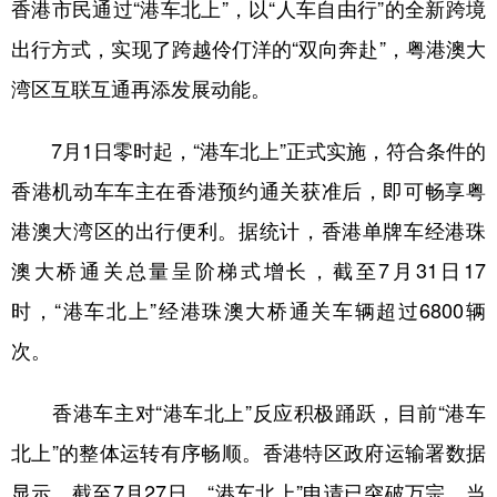
香港市民通过“港车北上”，以“人车自由行”的全新跨境
学术中国
乡村振兴
银龄
溯源中国
出行方式，实现了跨越伶仃洋的“双向奔赴”，粤港澳大
湾区互联互通再添发展动能。
城市
旅游
能源
会展
彩票
娱乐
时尚
悦读
7月1日零时起，“港车北上”正式实施，符合条件的
公益
一带一路
亚太网
上市公司
香港机动车车主在香港预约通关获准后，即可畅享粤
港澳大湾区的出行便利。据统计，香港单牌车经港珠
文化产业
澳大桥通关总量呈阶梯式增长，截至7月31日17
时，“港车北上”经港珠澳大桥通关车辆超过6800辆
地方频道
次。
北京
天津
河北
山西
香港车主对“港车北上”反应积极踊跃，目前“港车
辽宁
吉林
上海
江苏
北上”的整体运转有序畅顺。香港特区政府运输署数据
浙江
安徽
福建
江西
显示，截至7月27日，“港车北上”申请已突破万宗，当