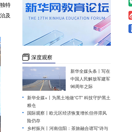
的独特
由治及
深度观察
新华全媒头条丨
写在
中国人民解放军建军
96周年之际
新华全媒+丨
为黑土地做“CT” 科技守护黑土
粮仓
国际观察丨
欧元区经济恢复增长但停滞风
险仍存
乡村振兴丨河南信阳：茶旅融合谱写“诗与