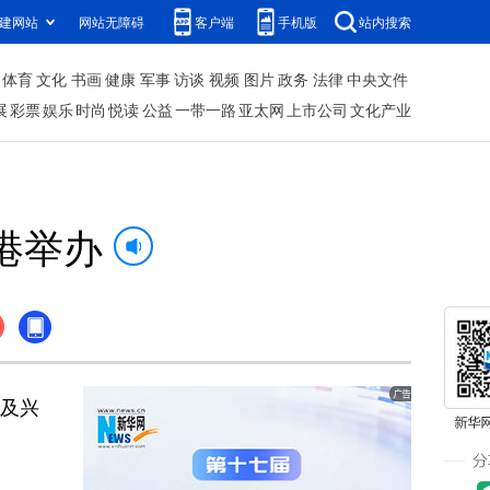
建网站
网站无障碍
客户端
手机版
站内搜索
体育
文化
书画
健康
军事
访谈
视频
图片
政务
法律
中央文件
展
彩票
娱乐
时尚
悦读
公益
一带一路
亚太网
上市公司
文化产业
港举办
治及兴