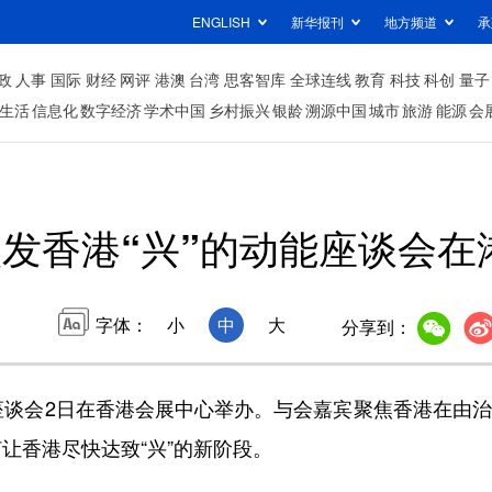
ENGLISH
新华报刊
地方频道
承
政
人事
国际
财经
网评
港澳
台湾
思客智库
全球连线
教育
科技
科创
量子
生活
信息化
数字经济
学术中国
乡村振兴
银龄
溯源中国
城市
旅游
能源
会
发香港“兴”的动能座谈会在
字体：
小
中
大
分享到：
座谈会2日在香港会展中心举办。与会嘉宾聚焦香港在由
让香港尽快达致“兴”的新阶段。