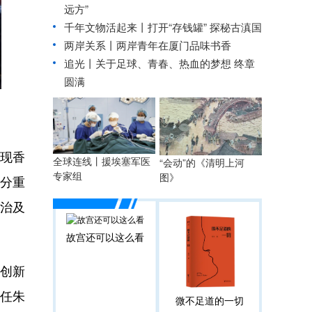
远方”
千年文物活起来丨打开“存钱罐” 探秘古滇国
两岸关系丨
两岸青年在厦门品味书香
追光丨关于足球、青春、热血的梦想 终章
圆满
实现香
全球连线丨援埃塞军医
“会动”的《清明上河
专家组
图》
十分重
由治及
故宫还可以这么看
创新
任朱
微不足道的一切