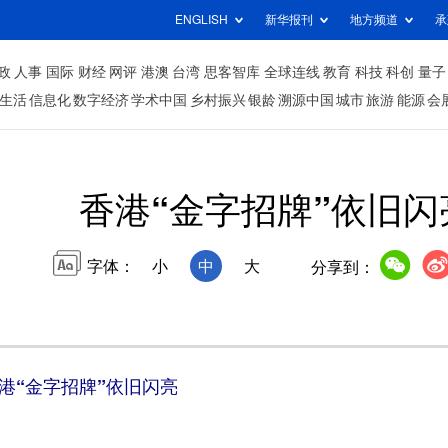
ENGLISH
新华报刊
地方频道
承
政
人事
国际
财经
网评
港澳
台湾
思客智库
全球连线
教育
科技
科创
量子
生活
信息化
数字经济
学术中国
乡村振兴
银龄
溯源中国
城市
旅游
能源
会
香港“金字招牌”依旧闪
字体：
小
中
大
分享到：
港“金字招牌”依旧闪亮