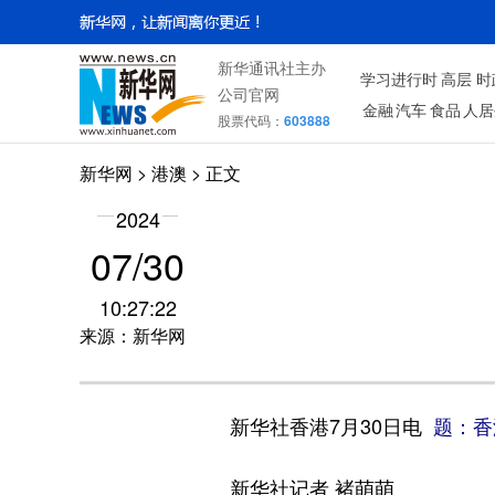
新华通讯社主办
学习进行时
高层
时
公司官网
金融
汽车
食品
人居
股票代码：
603888
新华网
>
港澳
> 正文
2024
07/30
10:27:22
来源：新华网
新华社香港7月30日电
题：香
新华社记者 褚萌萌