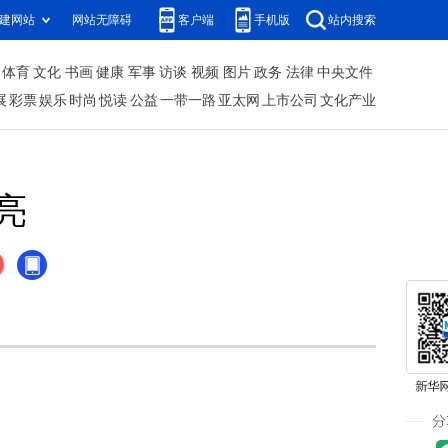
建网站
网站无障碍
客户端
手机版
站内搜索
体育
文化
书画
健康
军事
访谈
视频
图片
政务
法律
中央文件
展
彩票
娱乐
时尚
悦读
公益
一带一路
亚太网
上市公司
文化产业
亮