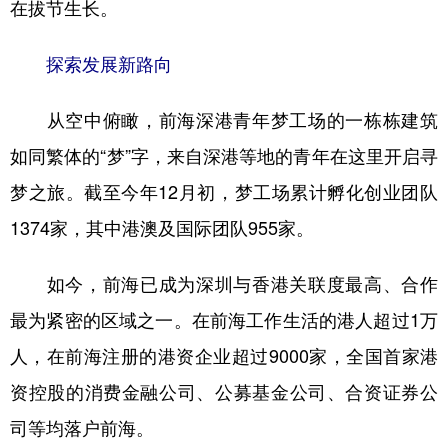
山东
河南
湖北
湖南
在拔节生长。
广东
广西
海南
重庆
探索发展新路向
四川
贵州
云南
西藏
从空中俯瞰，前海深港青年梦工场的一栋栋建筑
陕西
甘肃
青海
宁夏
如同繁体的“梦”字，来自深港等地的青年在这里开启寻
新疆
内蒙古
黑龙江
梦之旅。截至今年12月初，梦工场累计孵化创业团队
1374家，其中港澳及国际团队955家。
多语种频道
如今，前海已成为深圳与香港关联度最高、合作
English
Español
Français
عربى
最为紧密的区域之一。在前海工作生活的港人超过1万
Русский язык
日本語
한국어
人，在前海注册的港资企业超过9000家，全国首家港
Deutsch
Português
资控股的消费金融公司、公募基金公司、合资证券公
司等均落户前海。