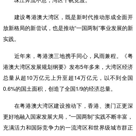
珠江奔流不息，湾区千帆竞渡。
学术中国
乡村振兴
银龄
溯源中国
建设粤港澳大湾区，既是新时代推动形成全面开
城市
旅游
能源
会展
放新格局的新尝试，也是推动“一国两制”事业发展的新
彩票
娱乐
时尚
悦读
实践。
公益
一带一路
亚太网
上市公司
近年来，粤港澳三地携手同心，风雨兼程。《粤
文化产业
港澳大湾区发展规划纲要》发布5年多来，大湾区经济
总量从超10万亿元上升至超14万亿元，以不到全国
地方频道
0.6%的国土面积，创造了全国1/9的经济总量。
北京
天津
河北
山西
在粤港澳大湾区建设推动下，香港、澳门正更深
辽宁
吉林
上海
江苏
更好地融入国家发展大局，“一国两制”实践不断丰富，
浙江
安徽
福建
江西
充满活力和国际竞争力的一流湾区和世界级城市群正