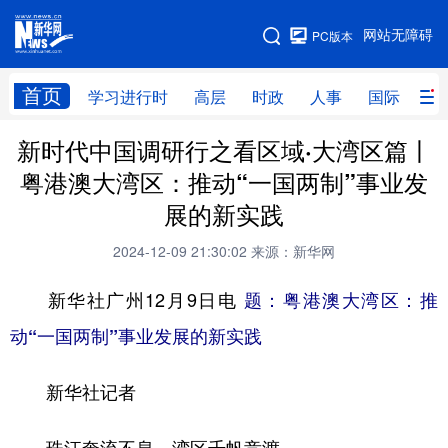
手机版
网站无障碍
PC版本
网站地图
首页
学习进行时
高层
时政
人事
国际
财
新时代中国调研行之看区域·大湾区篇丨
学习进行时
高层
时政
人事
粤港澳大湾区：推动“一国两制”事业发
国际
财经
网评
港澳
展的新实践
台湾
思客智库
全球连线
教育
2024-12-09 21:30:02
来源：新华网
科技
科创
量子
体育
新华社广州12月9日电
题：粤港澳大湾区：推
文化
书画
健康
军事
动“一国两制”事业发展的新实践
访谈
视频
图片
政务
新华社记者
法律
中央文件
金融
汽车
食品
人居
信息化
数字经济