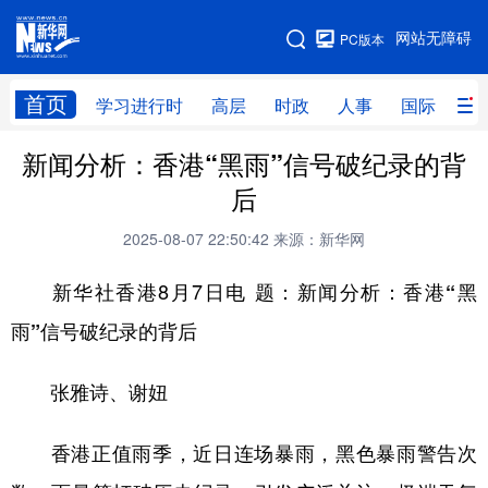
手机版
网站无障碍
PC版本
网站地图
首页
学习进行时
高层
时政
人事
国际
财
新闻分析：香港“黑雨”信号破纪录的背
学习进行时
高层
时政
人事
后
国际
财经
网评
港澳
2025-08-07 22:50:42
来源：新华网
台湾
思客智库
全球连线
教育
新华社香港8月7日电 题：
新闻分析：香港“黑
科技
科创
量子
体育
雨”信号破纪录的背后
文化
书画
健康
军事
张雅诗、谢妞
访谈
视频
图片
政务
法律
中央文件
金融
汽车
香港正值雨季，近日连场暴雨，黑色暴雨警告次
食品
人居
信息化
数字经济