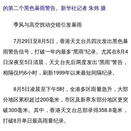
山东
河南
湖北
湖南
的第二个黑色暴雨警告。新华社记者 朱炜 摄
广东
广西
海南
重庆
季风与高空扰动交错引发暴雨
四川
贵州
云南
西藏
陕西
甘肃
青海
宁夏
7月29日至8月5日，香港天文台共四次发出黑色暴
新疆
内蒙古
黑龙江
雨警告信号，打破一年内最多“黑雨”纪录。尤其在8月4
日深夜至5日清晨，天文台先后两度发出“黑雨”警告，
多语种频道
相隔仅约6小时，刷新1999年以来最短间隔纪录。
English
Español
Français
عربى
8月5日凌晨至下午5时，全港多区雨量急升，大部
Русский язык
日本語
한국어
分地区累积超过200毫米，市区及新界东部分地区更突
破300毫米。其中，香港天文台总部录得358.8毫米，
Deutsch
Português
打破8月单日最高雨量纪录。