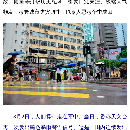
数、雨量等打破历史纪录，引发广泛关注。极端天气
频发，考验城市防灾韧性，也令人思考个中成因。
学术中国
乡村振兴
银龄
溯源中国
城市
旅游
能源
会展
彩票
娱乐
时尚
悦读
公益
一带一路
亚太网
上市公司
文化产业
地方频道
北京
天津
河北
山西
辽宁
吉林
上海
江苏
8月2日，人们撑伞走在雨中。当日，香港天文台
浙江
安徽
福建
江西
再一次发出黑色暴雨警告信号。这是一周内连续发出