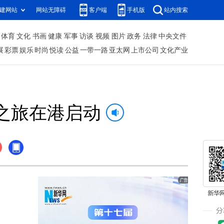
建网站
网站无障碍
客户端
手机版
站内搜索
体育
文化
书画
健康
军事
访谈
视频
图片
政务
法律
中央文件
展
彩票
娱乐
时尚
悦读
公益
一带一路
亚太网
上市公司
文化产业
之旅在港启动