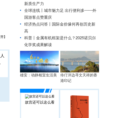
新质生产力
全球连线丨
城市魅力足 出行便利多——外
国游客点赞重庆
经济热点问答丨国际金价缘何再创历史新
高
丽芳】
科普丨金属有机框架是什么？2025诺贝尔
化学奖成果解读
人
雄安：动静相宜生活美
伶仃洋边寻文天祥的香
港印记
故宫还可以这么看