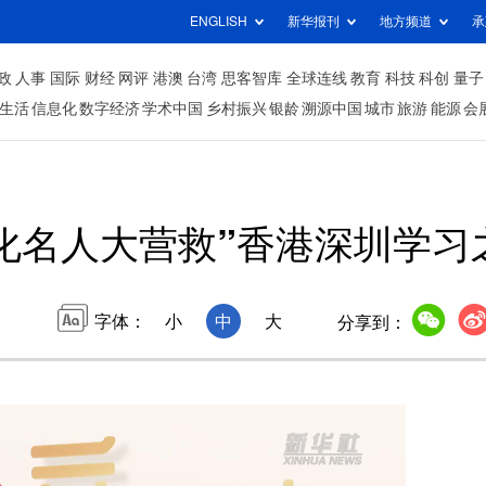
ENGLISH
新华报刊
地方频道
承
政
人事
国际
财经
网评
港澳
台湾
思客智库
全球连线
教育
科技
科创
量子
生活
信息化
数字经济
学术中国
乡村振兴
银龄
溯源中国
城市
旅游
能源
会
化名人大营救”香港深圳学习
字体：
小
中
大
分享到：