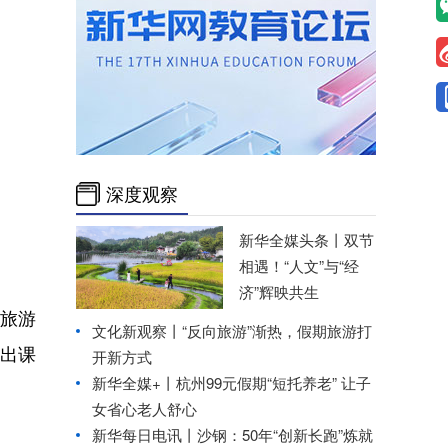
深度观察
新华全媒头条丨
双节
相遇！“人文”与“经
济”辉映共生
旅游
文化新观察丨
“反向旅游”渐热，假期旅游打
出课
开新方式
新华全媒+丨
杭州99元假期“短托养老” 让子
女省心老人舒心
新华每日电讯丨
沙钢：50年“创新长跑”炼就