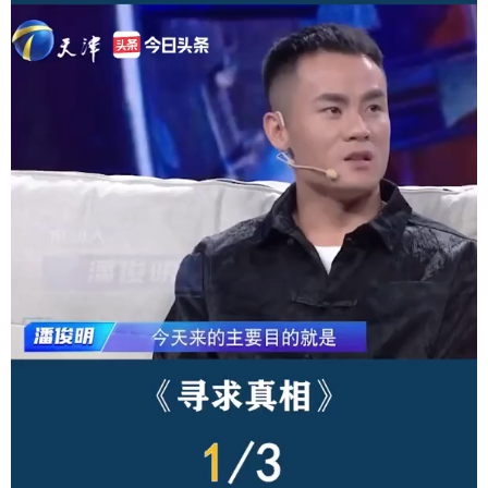
学术中国
乡村振兴
银龄
溯源中国
城市
旅游
能源
会展
彩票
娱乐
时尚
悦读
公益
一带一路
亚太网
上市公司
文化产业
地方频道
北京
天津
河北
山西
辽宁
吉林
上海
江苏
浙江
安徽
福建
江西