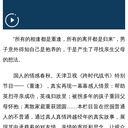
山东
河南
湖北
湖南
广东
广西
海南
重庆
四川
贵州
云南
西藏
陕西
甘肃
青海
宁夏
“所有的相逢都是重逢，所有的离开都是归来”，男
子意外得知自己是抱养的，于是产生了寻找亲生父母
新疆
内蒙古
黑龙江
的想法。
多语种频道
国人的情感春秋。天津卫视《跨时代战书》特别
English
Español
Français
عربى
节目——《重逢》，真实再现一幕幕感人情景：帮助
Русский язык
日本語
한국어
英烈寻亲成功，英魂归故里；被拐多年的孩子重回父
母怀抱；离散家庭重获团圆……本栏目旨在挖掘普通
Deutsch
Português
人的不普通，通过真人真情跨越经年的真实故事，展
现其中承载着的对友情、亲情的寄托和思念，让观众