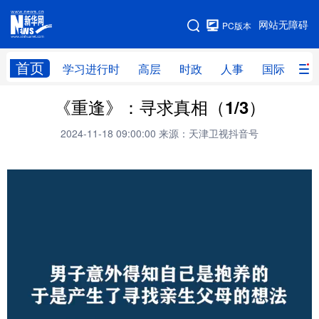
手机版
网站无障碍
PC版本
网站地图
首页
学习进行时
高层
时政
人事
国际
财
《重逢》：寻求真相（1/3）
学习进行时
高层
时政
人事
2024-11-18 09:00:00
来源：天津卫视抖音号
国际
财经
网评
港澳
台湾
思客智库
全球连线
教育
科技
科创
量子
体育
文化
书画
健康
军事
访谈
视频
图片
政务
法律
中央文件
金融
汽车
食品
人居
信息化
数字经济