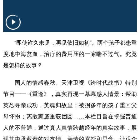
山东
河南
湖北
湖南
广东
广西
海南
重庆
四川
贵州
云南
西藏
陕西
甘肃
青海
宁夏
“即使许久未见，再见依旧如初”。两个孩子都患重
度地中海贫血，治疗的费用压的一家喘不过气。究竟
新疆
内蒙古
黑龙江
是怎样的故事？
多语种频道
国人的情感春秋。天津卫视《跨时代战书》特别
English
Español
Français
عربى
节目——《重逢》，真实再现一幕幕感人情景：帮助
Русский язык
日本語
한국어
英烈寻亲成功，英魂归故里；被拐多年的孩子重回父
母怀抱；离散家庭重获团圆……本栏目旨在挖掘普通
Deutsch
Português
人的不普通，通过真人真情跨越经年的真实故事，展
现其中承载着的对友情、亲情的寄托和思念，让观众