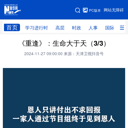
手机版
网站无障碍
PC版本
网站地图
首页
学习进行时
高层
时政
人事
国际
财
《重逢》：生命大于天（3/3）
学习进行时
高层
时政
人事
2024-11-27 09:00:00
来源：天津卫视抖音号
国际
财经
网评
港澳
台湾
思客智库
全球连线
教育
科技
科创
量子
体育
文化
书画
健康
军事
访谈
视频
图片
政务
法律
中央文件
金融
汽车
食品
人居
信息化
数字经济