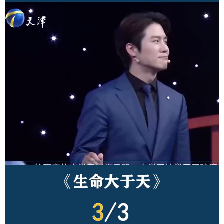
学术中国
乡村振兴
银龄
溯源中国
城市
旅游
能源
会展
彩票
娱乐
时尚
悦读
公益
一带一路
亚太网
上市公司
文化产业
地方频道
北京
天津
河北
山西
辽宁
吉林
上海
江苏
浙江
安徽
福建
江西