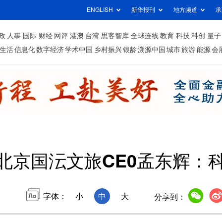
ENGLISH
新华报刊
地方频道
承
政
人事
国际
财经
网评
港澳
台湾
思客智库
全球连线
教育
科技
科创
量子
生活
信息化
数字经济
学术中国
乡村振兴
银龄
溯源中国
城市
旅游
能源
会
访北京国沄文旅CE0孟东辉：
字体：
小
中
大
分享到：