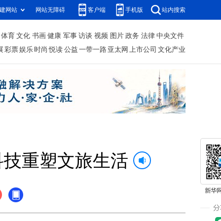
建网站
网站无障碍
客户端
手机版
站内搜索
体育
文化
书画
健康
军事
访谈
视频
图片
政务
法律
中央文件
展
彩票
娱乐
时尚
悦读
公益
一带一路
亚太网
上市公司
文化产业
科技重塑文旅生活