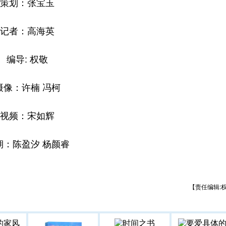
策划：张宝玉
记者：高海英
编导: 权敬
摄像：许楠 冯柯
视频：宋如辉
期：陈盈汐 杨颜睿
【责任编辑: