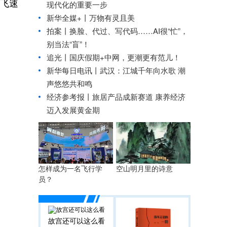
术飞速
现代化的重要一步
新华全媒+丨
万物有灵且美
拍案丨换脸、代过、写代码……AI很“忙”，
别当法“盲”！
追光丨
国庆假期+中网，更潮更有范儿！
新华每日电讯丨
武汉：江城千年向水歌 潮
声悠悠共和鸣
经济参考报丨
旅居产品成新赛道 康养经济
迈入发展黄金期
怎样成为一名飞行学
空山明月里的诗意
员？
故宫还可以这么看