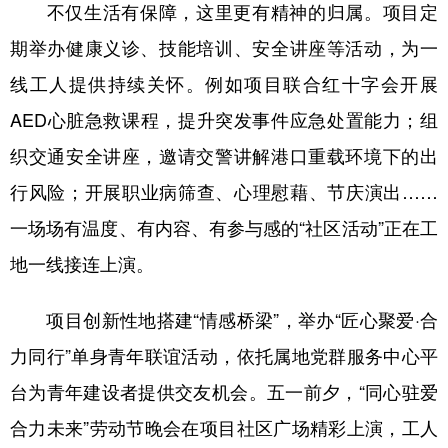
山东
河南
湖北
湖南
不仅生活有保障，这里更有精神的归属。项目定
期举办健康义诊、技能培训、安全讲座等活动，为一
广东
广西
海南
重庆
线工人提供持续关怀。例如项目联合红十字会开展
四川
贵州
云南
西藏
AED心脏急救课程，提升突发事件应急处置能力；组
陕西
甘肃
青海
宁夏
织交通安全讲座，邀请交警讲解港口重载环境下的出
新疆
内蒙古
黑龙江
行风险；开展职业病筛查、心理慰藉、节庆演出……
一场场有温度、有内容、有参与感的“社区活动”正在工
多语种频道
地一线接连上演。
English
Español
Français
عربى
项目创新性地搭建“情感桥梁”，举办“匠心聚爱·合
Русский язык
日本語
한국어
力同行”单身青年联谊活动，依托属地党群服务中心平
Deutsch
Português
台为青年建设者提供交友机会。五一前夕，“同心驻爱
合力未来”劳动节晚会在项目社区广场精彩上演，工人