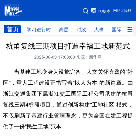
手机版
网站无障碍
PC版本
网站地图
首页
学习进行时
高层
时政
人事
国际
财
杭甬复线三期项目打造幸福工地新范式
学习进行时
高层
时政
人事
2025-06-09 17:03:09
来源：新华网
国际
财经
网评
港澳
当基建工地变身为设施完备、人文关怀充盈的“社
台湾
思客智库
全球连线
教育
区”，重大工程建设正书写着“以人为本”的新篇章。由
科技
科创
量子
体育
浙江交通集团下属浙江交工国际工程公司承建的杭甬
文化
书画
健康
军事
复线三期4标段项目，通过创新构建“工地社区”模式，
访谈
视频
图片
政务
不仅刷新了基建行业管理理念，更为全国在建工程提
法律
中央文件
金融
汽车
供了一份“民生工地”范本。
食品
人居
信息化
数字经济