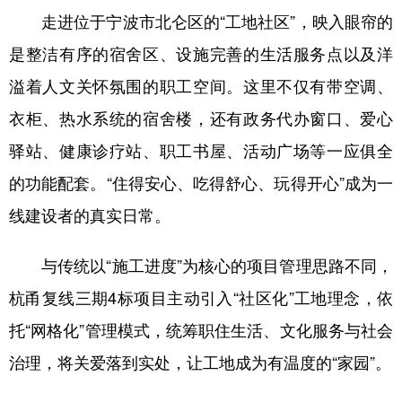
走进位于宁波市北仑区的“工地社区”，映入眼帘的
学术中国
乡村振兴
银龄
溯源中国
是整洁有序的宿舍区、设施完善的生活服务点以及洋
城市
旅游
能源
会展
溢着人文关怀氛围的职工空间。这里不仅有带空调、
彩票
娱乐
时尚
悦读
衣柜、热水系统的宿舍楼，还有政务代办窗口、爱心
公益
一带一路
亚太网
上市公司
驿站、健康诊疗站、职工书屋、活动广场等一应俱全
的功能配套。“住得安心、吃得舒心、玩得开心”成为一
文化产业
线建设者的真实日常。
地方频道
与传统以“施工进度”为核心的项目管理思路不同，
北京
天津
河北
山西
杭甬复线三期4标项目主动引入“社区化”工地理念，依
托“网格化”管理模式，统筹职住生活、文化服务与社会
辽宁
吉林
上海
江苏
治理，将关爱落到实处，让工地成为有温度的“家园”。
浙江
安徽
福建
江西