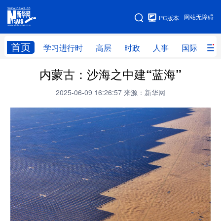
手机版
网站无障碍
PC版本
网站地图
首页
学习进行时
高层
时政
人事
国际
财
内蒙古：沙海之中建“蓝海”
学习进行时
高层
时政
人事
2025-06-09 16:26:57
来源：新华网
国际
财经
网评
港澳
台湾
思客智库
全球连线
教育
科技
科创
量子
体育
文化
书画
健康
军事
访谈
视频
图片
政务
法律
中央文件
金融
汽车
食品
人居
信息化
数字经济