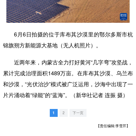
学术中国
乡村振兴
银龄
溯源中国
城市
旅游
能源
会展
6月6日拍摄的位于库布其沙漠里的鄂尔多斯市杭
彩票
娱乐
时尚
悦读
锦旗朔方新能源大基地（无人机照片）。
公益
一带一路
亚太网
上市公司
近两年来，内蒙古全力打好黄河“几字弯”攻坚战，
文化产业
累计完成治理面积1489万亩。在库布其沙漠、乌兰布
和沙漠，“光伏治沙”模式被广泛运用，沙海中出现了一
地方频道
片片涌动着“绿能”的“蓝海”。（新华社记者 连振 摄）
北京
天津
河北
山西
辽宁
吉林
上海
江苏
1
2
下一页
浙江
安徽
福建
江西
【责任编辑:李雪芹】