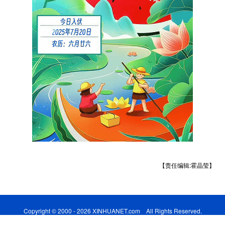
山东
河南
湖北
湖南
广东
广西
海南
重庆
四川
贵州
云南
西藏
陕西
甘肃
青海
宁夏
新疆
内蒙古
黑龙江
多语种频道
English
Español
Français
عربى
【责任编辑:霍晶莹】
Русский язык
日本語
한국어
Deutsch
Português
Copyright © 2000 - 2026 XINHUANET.com All Rights Reserved.
制作单位：新华网股份有限公司 版权所有：新华网股份有限公司