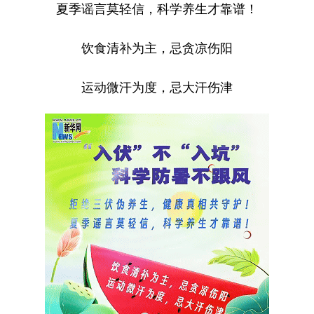
夏季谣言莫轻信，科学养生才靠谱！
学术中国
乡村振兴
银龄
溯源中国
饮食清补为主，忌贪凉伤阳
城市
旅游
能源
会展
运动微汗为度，忌大汗伤津
彩票
娱乐
时尚
悦读
公益
一带一路
亚太网
上市公司
文化产业
地方频道
北京
天津
河北
山西
辽宁
吉林
上海
江苏
浙江
安徽
福建
江西