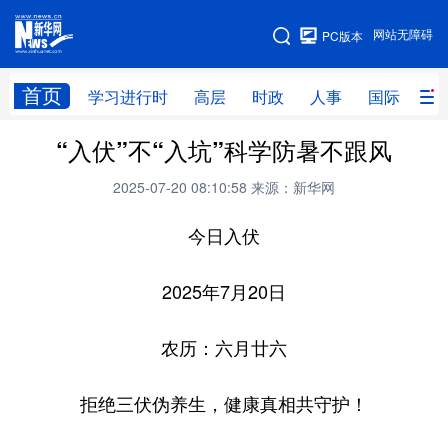
手机版
网站无障碍
PC版本
网站地图
首页
学习进行时
高层
时政
人事
国际
财
“入伏”不“入坑”科学防暑不跟风
学习进行时
高层
时政
人事
2025-07-20 08:10:58
来源：新华网
国际
财经
网评
港澳
今日入伏
台湾
思客智库
全球连线
教育
科技
科创
量子
体育
2025年7月20日
文化
书画
健康
军事
农历：六月廿六
访谈
视频
图片
政务
拒绝三伏伪养生，健康真相共守护！
法律
中央文件
金融
汽车
食品
人居
信息化
数字经济