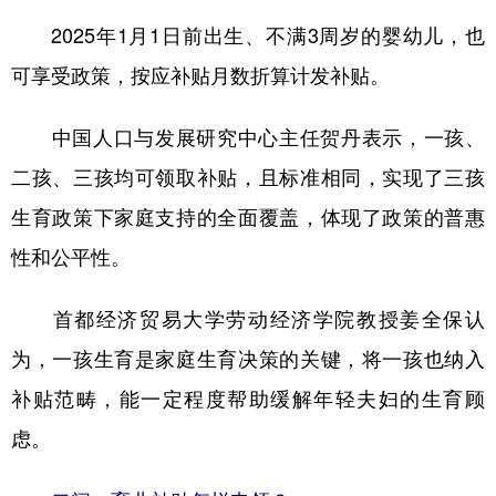
山东
河南
湖北
湖南
2025年1月1日前出生、不满3周岁的婴幼儿，也
广东
广西
海南
重庆
可享受政策，按应补贴月数折算计发补贴。
四川
贵州
云南
西藏
中国人口与发展研究中心主任贺丹表示，一孩、
陕西
甘肃
青海
宁夏
二孩、三孩均可领取补贴，且标准相同，实现了三孩
新疆
内蒙古
黑龙江
生育政策下家庭支持的全面覆盖，体现了政策的普惠
性和公平性。
多语种频道
首都经济贸易大学劳动经济学院教授姜全保认
English
Español
Français
عربى
为，一孩生育是家庭生育决策的关键，将一孩也纳入
Русский язык
日本語
한국어
补贴范畴，能一定程度帮助缓解年轻夫妇的生育顾
Deutsch
Português
虑。