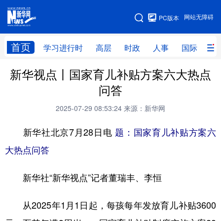
手机版
网站无障碍
PC版本
网站地图
首页
学习进行时
高层
时政
人事
国际
财
新华视点丨国家育儿补贴方案六大热点
学习进行时
高层
时政
人事
问答
国际
财经
网评
港澳
2025-07-29 08:53:24
来源：新华网
台湾
思客智库
全球连线
教育
新华社北京7月28日电
题：国家育儿补贴方案六
科技
科创
量子
体育
大热点问答
文化
书画
健康
军事
新华社“新华视点”记者董瑞丰、李恒
访谈
视频
图片
政务
法律
中央文件
金融
汽车
从2025年1月1日起，每孩每年发放育儿补贴3600
食品
人居
信息化
数字经济