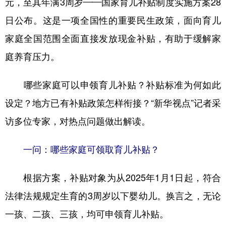
元，至其年满3周岁——国家育儿补贴制度实施方案28
日公布。这是一项全国性的重要民生政策，面向育儿
学术中国
乡村振兴
银龄
溯源中国
家庭全国范围全面直接发放现金补贴，有助于缓解家
城市
旅游
能源
会展
庭养育压力。
彩票
娱乐
时尚
悦读
公益
一带一路
亚太网
上市公司
哪些家庭可以申领育儿补贴？补贴标准为何如此
设定？地方已有补贴政策怎样衔接？“新华视点”记者采
文化产业
访多位专家，对热点问题做出解读。
地方频道
一问：哪些家庭可领取育儿补贴？
北京
天津
河北
山西
根据方案，补贴对象为从2025年1月1日起，符合
辽宁
吉林
上海
江苏
法律法规规定生育的3周岁以下婴幼儿。换言之，无论
浙江
安徽
福建
江西
一孩、二孩、三孩，均可申领育儿补贴。