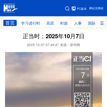
手机版
网站无障碍
PC版本
网站地图
首页
学习进行时
高层
时政
人事
国际
财
正当时：2025年10月7日
学习进行时
高层
时政
人事
2025-10-07 07:49:47
来源：新华网
国际
财经
网评
港澳
台湾
思客智库
全球连线
教育
科技
科创
量子
体育
文化
书画
健康
军事
访谈
视频
图片
政务
法律
中央文件
金融
汽车
食品
人居
信息化
数字经济