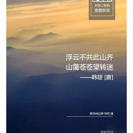
学术中国
乡村振兴
银龄
溯源中国
城市
旅游
能源
会展
彩票
娱乐
时尚
悦读
公益
一带一路
亚太网
上市公司
文化产业
地方频道
北京
天津
河北
山西
辽宁
吉林
上海
江苏
浙江
安徽
福建
江西