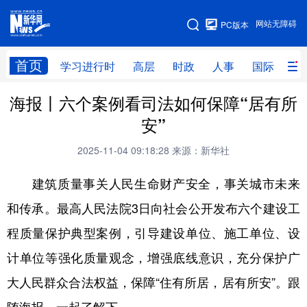
手机版
网站无障碍
PC版本
网站地图
首页
学习进行时
高层
时政
人事
国际
财
海报丨六个案例看司法如何保障“居有所
学习进行时
高层
时政
人事
安”
国际
财经
网评
港澳
2025-11-04 09:18:28
来源：新华社
台湾
思客智库
全球连线
教育
建筑质量事关人民生命财产安全，事关城市未来
科技
科创
量子
体育
和传承。最高人民法院3日向社会公开发布六个建设工
文化
书画
健康
军事
程质量保护典型案例，引导建设单位、施工单位、设
访谈
视频
图片
政务
计单位等强化质量观念，增强底线意识，充分保护广
法律
中央文件
金融
汽车
大人民群众合法权益，保障“住有所居，居有所安”。跟
食品
人居
信息化
数字经济