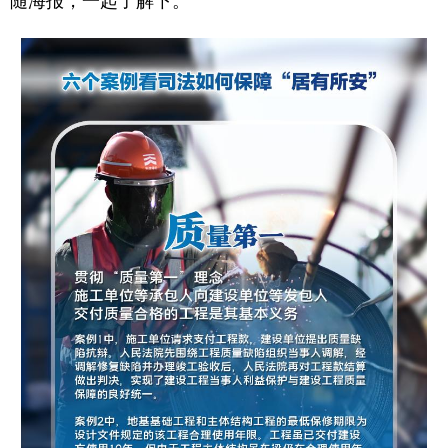
随海报，一起了解下。
学术中国
乡村振兴
银龄
溯源中国
城市
旅游
能源
会展
彩票
娱乐
时尚
悦读
公益
一带一路
亚太网
上市公司
文化产业
地方频道
北京
天津
河北
山西
辽宁
吉林
上海
江苏
浙江
安徽
福建
江西