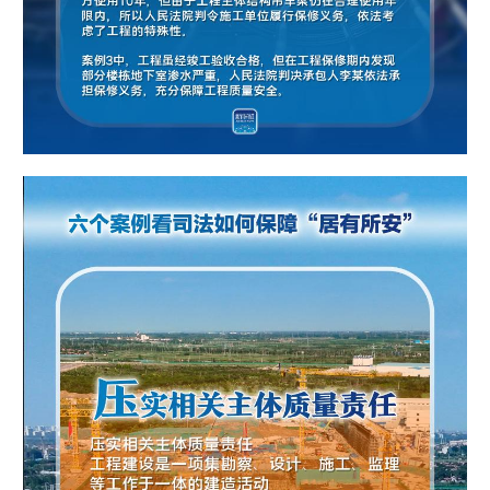
山东
河南
湖北
湖南
广东
广西
海南
重庆
四川
贵州
云南
西藏
陕西
甘肃
青海
宁夏
新疆
内蒙古
黑龙江
多语种频道
English
Español
Français
عربى
Русский язык
日本語
한국어
Deutsch
Português