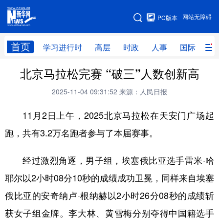
手机版
网站无障碍
PC版本
网站地图
首页
学习进行时
高层
时政
人事
国际
财
北京马拉松完赛 “破三”人数创新高
学习进行时
高层
时政
人事
2025-11-04 09:31:52
来源：人民日报
国际
财经
网评
港澳
11月2日上午，2025北京马拉松在天安门广场起
台湾
思客智库
全球连线
教育
跑，共有3.2万名跑者参与了本届赛事。
科技
科创
量子
体育
文化
书画
健康
军事
经过激烈角逐，男子组，埃塞俄比亚选手雷米·哈
访谈
视频
图片
政务
耶尔以2小时08分10秒的成绩成功卫冕，同样来自埃塞
俄比亚的安奇纳卢·根纳赫以2小时26分08秒的成绩斩
法律
中央文件
金融
汽车
获女子组金牌。李大林、黄雪梅分别夺得中国籍选手
食品
人居
信息化
数字经济