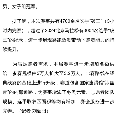
男、女子组冠军。
学术中国
乡村振兴
银龄
溯源中国
据了解，本次赛事共有4700余名选手“破三”（3小
城市
旅游
能源
会展
时内完赛），超过了2024北京马拉松有3004名选手“破
彩票
娱乐
时尚
悦读
三”的纪录，进一步展现路跑热潮带动下跑者能力的持
公益
一带一路
亚太网
上市公司
续提升。
文化产业
为满足跑者需求，本届赛事进一步增加名额供
给，参赛规模由3万人扩大至3.2万人。比赛路线在经
地方频道
典线路的基础上进行升级，赛道包含国家速滑馆“冰丝
北京
天津
河北
山西
带”的内部道路，为赛事增添了冬奥元素。志愿者团队
辽宁
吉林
上海
江苏
规模、选手取衣区面积等均有增加，赛会服务进一步
浙江
安徽
福建
江西
完善。（记者 刘硕阳）