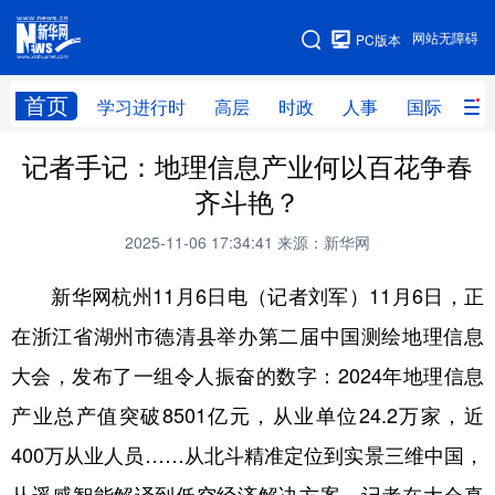
手机版
网站无障碍
PC版本
网站地图
首页
学习进行时
高层
时政
人事
国际
财
记者手记：地理信息产业何以百花争春
学习进行时
高层
时政
人事
齐斗艳？
国际
财经
网评
港澳
2025-11-06 17:34:41
来源：新华网
台湾
思客智库
全球连线
教育
新华网杭州11月6日电（记者刘军）11月6日，正
科技
科创
量子
体育
在浙江省湖州市德清县举办第二届中国测绘地理信息
文化
书画
健康
军事
大会，发布了一组令人振奋的数字：2024年地理信息
访谈
视频
图片
政务
产业总产值突破8501亿元，从业单位24.2万家，近
法律
中央文件
金融
汽车
400万从业人员……从北斗精准定位到实景三维中国，
食品
人居
信息化
数字经济