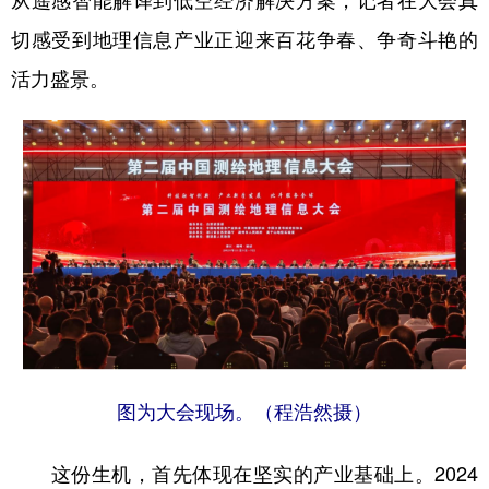
从遥感智能解译到低空经济解决方案，记者在大会真
切感受到地理信息产业正迎来百花争春、争奇斗艳的
学术中国
乡村振兴
银龄
溯源中国
活力盛景。
城市
旅游
能源
会展
彩票
娱乐
时尚
悦读
公益
一带一路
亚太网
上市公司
文化产业
地方频道
北京
天津
河北
山西
辽宁
吉林
上海
江苏
图为大会现场。（程浩然摄）
浙江
安徽
福建
江西
这份生机，首先体现在坚实的产业基础上。2024