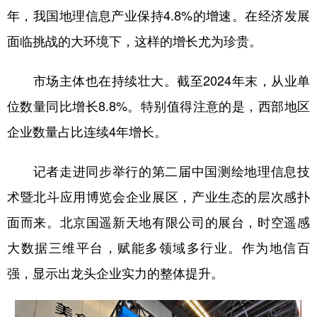
山东
河南
湖北
湖南
年，我国地理信息产业保持4.8%的增速。在经济发展
广东
广西
海南
重庆
面临挑战的大环境下，这样的增长尤为珍贵。
四川
贵州
云南
西藏
市场主体也在持续壮大。截至2024年末，从业单
陕西
甘肃
青海
宁夏
位数量同比增长8.8%。特别值得注意的是，西部地区
新疆
内蒙古
黑龙江
企业数量占比连续4年增长。
记者走进同步举行的第二届中国测绘地理信息技
多语种频道
术暨北斗应用博览会企业展区，产业生态的层次感扑
English
Español
Français
عربى
面而来。北京国遥新天地有限公司的展台，时空遥感
Русский язык
日本語
한국어
大数据三维平台，赋能多领域多行业。作为地信百
Deutsch
Português
强，显示出龙头企业实力的整体提升。