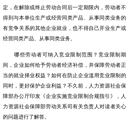
定，在解除或终止劳动合同后一定期限内，劳动者不
学术中国
乡村振兴
银龄
溯源中国
得到与本单位生产或经营同类产品、从事同类业务的
城市
旅游
能源
会展
有竞争关系的其他企业就业，也不得自己开业生产或
彩票
娱乐
时尚
悦读
经营同类产品、从事同类业务。
公益
一带一路
亚太网
上市公司
哪些劳动者可纳入竞业限制范围？竞业限制期
文化产业
间，企业如何给予劳动者经济补偿，并保障劳动者正
当的就业择业权益？如何在防止企业滥用竞业限制的
地方频道
同时，更好保护企业利益？不久前，人力资源社会保
北京
天津
河北
山西
障部办公厅印发《企业实施竞业限制合规指引》，人
力资源社会保障部劳动关系司有关负责人对读者关心
辽宁
吉林
上海
江苏
的问题进行了解答。
浙江
安徽
福建
江西