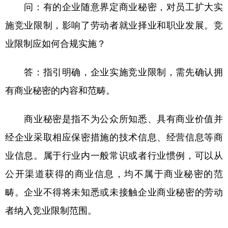
山东
河南
湖北
湖南
问：有的企业随意界定商业秘密，对员工扩大实
广东
广西
海南
重庆
施竞业限制，影响了劳动者就业择业和职业发展。竞
业限制应如何合规实施？
四川
贵州
云南
西藏
陕西
甘肃
青海
宁夏
答：指引明确，企业实施竞业限制，需先确认拥
新疆
内蒙古
黑龙江
有商业秘密的内容和范畴。
商业秘密是指不为公众所知悉、具有商业价值并
多语种频道
经企业采取相应保密措施的技术信息、经营信息等商
English
Español
Français
عربى
业信息。属于行业内一般常识或者行业惯例，可以从
Русский язык
日本語
한국어
公开渠道获得的商业信息，均不属于商业秘密的范
畴。企业不得将未知悉或未接触企业商业秘密的劳动
Deutsch
Português
者纳入竞业限制范围。