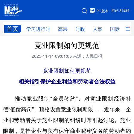
手机版
网站无障碍
PC版本
网站地图
首页
学习进行时
高层
时政
人事
国际
财
竞业限制如何更规范
学习进行时
高层
时政
人事
2025-11-14 09:01:05
来源：人民日报
国际
财经
网评
港澳
竞业限制如何更规范
台湾
思客智库
全球连线
教育
相关指引保护企业利益和劳动者合法权益
科技
科创
量子
体育
文化
书画
健康
军事
推动竞业限制“全员签约”、对竞业限制经济补
访谈
视频
图片
政务
偿“低偿高罚”、顶格设置竞业限制期限……近年来，企
业和劳动者关于竞业限制的纠纷时常引起讨论。竞业
法律
中央文件
金融
汽车
限制，是指企业与负有保守商业秘密义务的劳动者约
食品
人居
信息化
数字经济