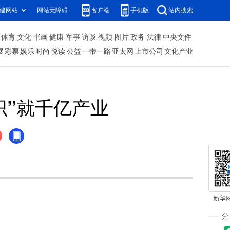
建网站
网站无障碍
客户端
手机版
站内搜索
体育
文化
书画
健康
军事
访谈
视频
图片
政务
法律
中央文件
展
彩票
娱乐
时尚
悦读
公益
一带一路
亚太网
上市公司
文化产业
织”就千亿产业