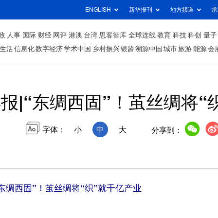
ENGLISH
新华报刊
地方频道
承
政
人事
国际
财经
网评
港澳
台湾
思客智库
全球连线
教育
科技
科创
量子
生活
信息化
数字经济
学术中国
乡村振兴
银龄
溯源中国
城市
旅游
能源
会
报|“东绸西固”！茧丝绸将“
字体：
小
中
大
分享到：
东绸西固”！茧丝绸将“织”就千亿产业