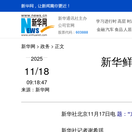
新华通讯社主办
学习进行时
高层
时
公司官网
金融
汽车
食品
人居
股票代码：
603888
新华网
>
政务
> 正文
2025
新华鲜
11/18
09:18:47
来源：新华网
新华社北京11月17日电
题：“
新华社记者谢希瑶