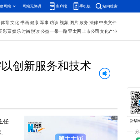
建网站
网站无障碍
客户端
手机版
站内搜索
体育
文化
书画
健康
军事
访谈
视频
图片
政务
法律
中央文件
展
彩票
娱乐
时尚
悦读
公益
一带一路
亚太网
上市公司
文化产业
需以创新服务和技术
主任
撑。