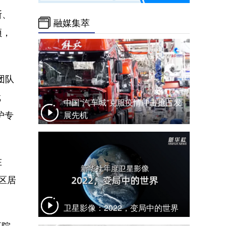
断、
融媒集萃
预，
团队
斌
中国“汽车城”克服疫情冲击抢占发
护专
展先机
在
区居
卫星影像：2022，变局中的世界