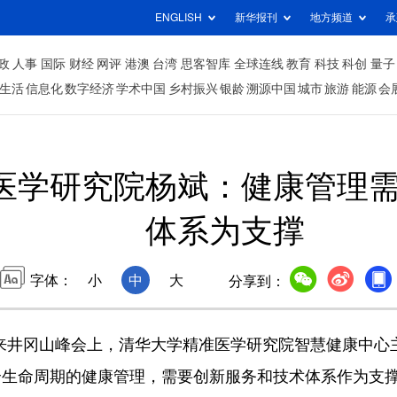
ENGLISH
新华报刊
地方频道
承
政
人事
国际
财经
网评
港澳
台湾
思客智库
全球连线
教育
科技
科创
量子
生活
信息化
数字经济
学术中国
乡村振兴
银龄
溯源中国
城市
旅游
能源
会
医学研究院杨斌：健康管理
体系为支撑
字体：
小
中
大
分享到：
来井冈山峰会上，清华大学精准医学研究院智慧健康中心
全生命周期的健康管理，需要创新服务和技术体系作为支