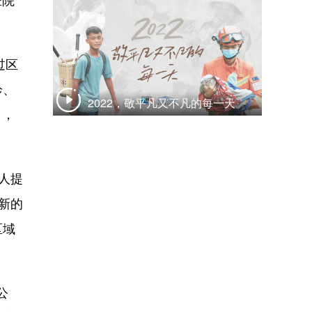
医院
过区
诊、
2022，敬平凡又不凡的每一天
 ，
人提
新的
区域
公