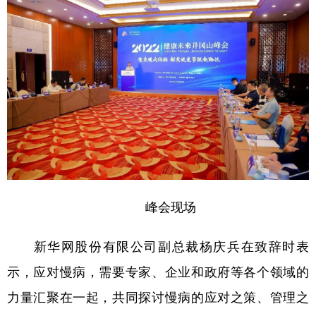
山东
河南
湖北
湖南
广东
广西
海南
重庆
四川
贵州
云南
西藏
陕西
甘肃
青海
宁夏
新疆
内蒙古
黑龙江
多语种频道
English
Español
Français
عربى
峰会现场
Русский язык
日本語
한국어
新华网股份有限公司副总裁杨庆兵在致辞时表
Deutsch
Português
示，应对慢病，需要专家、企业和政府等各个领域的
力量汇聚在一起，共同探讨慢病的应对之策、管理之