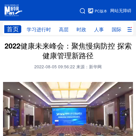
手机版
网站无障碍
PC版本
网站地图
首页
学习进行时
高层
时政
人事
国际
财
2022健康未来峰会：聚焦慢病防控 探索
学习进行时
高层
时政
人事
健康管理新路径
国际
财经
网评
港澳
2022-08-05 09:56:22
来源：新华网
台湾
思客智库
全球连线
教育
科技
科创
量子
体育
文化
书画
健康
军事
访谈
视频
图片
政务
法律
中央文件
金融
汽车
食品
人居
信息化
数字经济