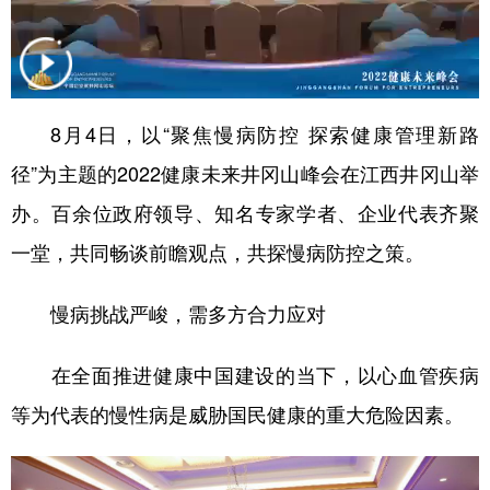
学术中国
乡村振兴
银龄
溯源中国
城市
旅游
能源
会展
8月4日，以“聚焦慢病防控 探索健康管理新路
彩票
娱乐
时尚
悦读
径”为主题的2022健康未来井冈山峰会在江西井冈山举
公益
一带一路
亚太网
上市公司
办。百余位政府领导、知名专家学者、企业代表齐聚
文化产业
一堂，共同畅谈前瞻观点，共探慢病防控之策。
地方频道
慢病挑战严峻，需多方合力应对
北京
天津
河北
山西
在全面推进健康中国建设的当下，以心血管疾病
辽宁
吉林
上海
江苏
等为代表的慢性病是威胁国民健康的重大危险因素。
浙江
安徽
福建
江西