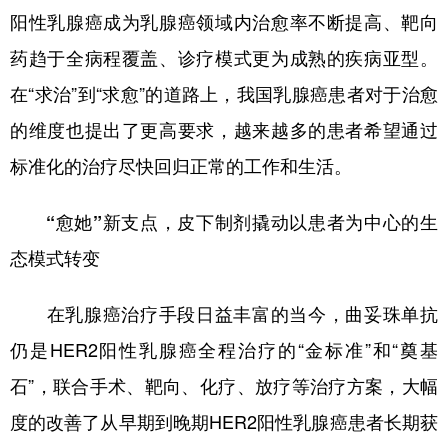
山东
河南
湖北
湖南
阳性乳腺癌成为乳腺癌领域内治愈率不断提高、靶向
广东
广西
海南
重庆
药趋于全病程覆盖、诊疗模式更为成熟的疾病亚型。
四川
贵州
云南
西藏
在“求治”到“求愈”的道路上，我国乳腺癌患者对于治愈
的维度也提出了更高要求，越来越多的患者希望通过
陕西
甘肃
青海
宁夏
标准化的治疗尽快回归正常的工作和生活。
新疆
内蒙古
黑龙江
“愈她”新支点，皮下制剂撬动以患者为中心的生
多语种频道
态模式转变
English
Español
Français
عربى
在乳腺癌治疗手段日益丰富的当今，曲妥珠单抗
Русский язык
日本語
한국어
仍是HER2阳性乳腺癌全程治疗的“金标准”和“奠基
Deutsch
Português
石”，联合手术、靶向、化疗、放疗等治疗方案，大幅
度的改善了从早期到晚期HER2阳性乳腺癌患者长期获