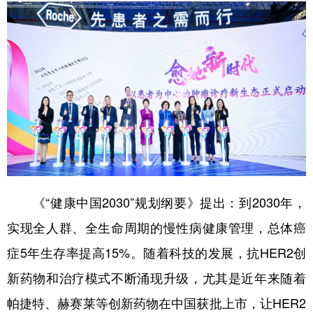
学术中国
乡村振兴
银龄
溯源中国
城市
旅游
能源
会展
彩票
娱乐
时尚
悦读
公益
一带一路
亚太网
上市公司
文化产业
地方频道
《“健康中国2030”规划纲要》提出：到2030年，
实现全人群、全生命周期的慢性病健康管理，总体癌
北京
天津
河北
山西
症5年生存率提高15%。随着科技的发展，抗HER2创
辽宁
吉林
上海
江苏
新药物和治疗模式不断涌现升级，尤其是近年来随着
浙江
安徽
福建
江西
帕捷特、赫赛莱等创新药物在中国获批上市，让HER2