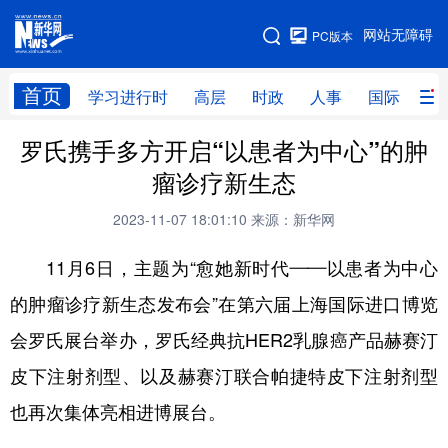
手机版
网站无障碍
PC版本
网站地图
首页
学习进行时
高层
时政
人事
国际
财
罗氏携手多方开启“以患者为中心”的肿
学习进行时
高层
时政
人事
瘤诊疗新生态
国际
财经
网评
港澳
2023-11-07 18:01:10
来源：新华网
台湾
思客智库
全球连线
教育
11月6日，主题为“愈她新时代——以患者为中心
科技
科创
量子
体育
的肿瘤诊疗新生态发布会”在第六届上海国际进口博览
文化
书画
健康
军事
会罗氏展台举办，罗氏经典抗HER2乳腺癌产品赫赛汀
访谈
视频
图片
政务
皮下注射剂型、以及赫赛汀联合帕捷特皮下注射剂型
法律
中央文件
金融
汽车
也再次集体亮相进博展台。
食品
人居
信息化
数字经济